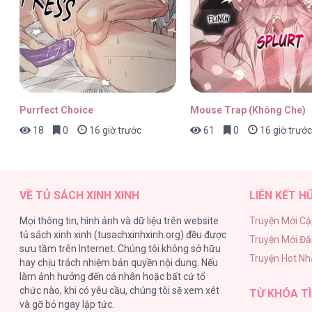
Tuyển Tập Manhwa Ngắn Nhà Mèo Méo Meo 
Purrfect Choice
Mouse Trap (Không Che)
18
0
16 giờ trước
61
0
16 giờ trước
Tuyển Tập Manhwa Ngắn Nhà Mèo Méo Meo 
VỀ TỦ SÁCH XINH XINH
LIÊN KẾT H
Mọi thông tin, hình ảnh và dữ liệu trên website
Truyện Mới Cậ
tủ sách xinh xinh (tusachxinhxinh.org) đều được
Truyện Mới Đ
Tuyển Tập Manhwa Ngắn Nhà Mèo Méo Meo 
sưu tầm trên Internet. Chúng tôi không sở hữu
Truyện Hot Nh
hay chịu trách nhiệm bản quyền nội dung. Nếu
làm ảnh hưởng đến cá nhân hoặc bất cứ tổ
chức nào, khi có yêu cầu, chúng tôi sẽ xem xét
TỪ KHÓA TÌ
và gỡ bỏ ngay lập tức.