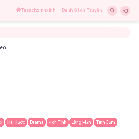
Tusachxinhxinh
Danh Sách Truyện
Meo
oi
Hài Hước
Drama
Kịch Tính
Lãng Mạn
Tình Cảm