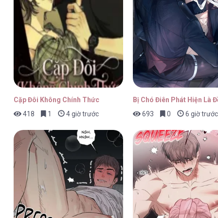
Tuyển Tập Manhwa Ngắn Nhà Mèo Méo Meo 
Tuyển Tập Manhwa Ngắn Nhà Mèo Méo Meo 
Cặp Đôi Không Chính Thức
Bị Chó Điên Phát Hiện Là 
418
1
4 giờ trước
693
0
6 giờ trước
Tuyển Tập Manhwa Ngắn Nhà Mèo Méo Meo 
Tuyển Tập Manhwa Ngắn Nhà Mèo Méo Meo 