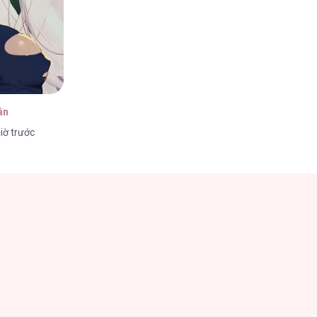
4/2026
ân
iờ trước
4/2026
4/2026