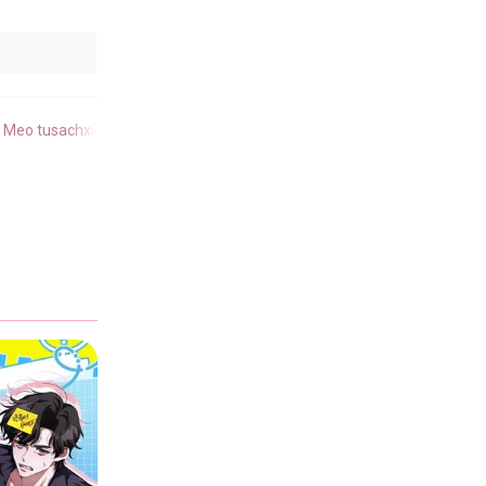
4/2026
 Meo tusachxinhxinh
,
Tuyển Tập Manhwa Ngắn Nhà Mèo Méo Meo Mèo M
4/2026
4/2026