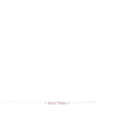
gắn Nhà Mèo Méo Meo Mèo Meo
tại website tusachxinhxinh
— Xem Thêm —