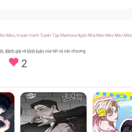
Mèo Meo [...] – Chap 21
21/0
Mèo Meo
,
truyện tranh Tuyển Tập Manhwa Ngắn Nhà Mèo Méo Meo Mèo
õi
,
đánh giá
và
bình luận
của tất cả các chương.
2
Mèo Meo [...] – Chap 20
21/0
Mèo Meo [...] – Chap 19
21/0