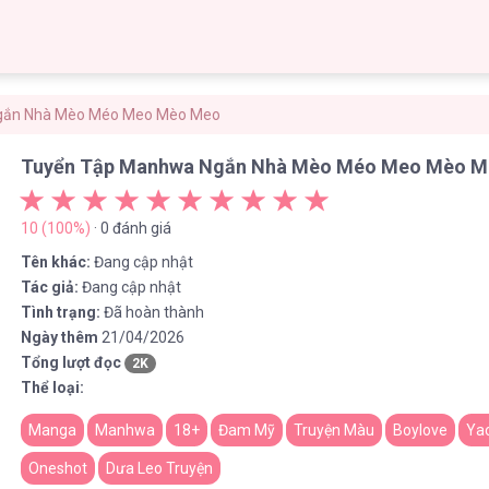
gắn Nhà Mèo Méo Meo Mèo Meo
Tuyển Tập Manhwa Ngắn Nhà Mèo Méo Meo Mèo 
10 (100%)
· 0 đánh giá
Tên khác:
Đang cập nhật
Tác giả:
Đang cập nhật
Tình trạng:
Đã hoàn thành
Ngày thêm
21/04/2026
Tổng lượt đọc
2K
Thể loại:
Manga
Manhwa
18+
Đam Mỹ
Truyện Màu
Boylove
Ya
Oneshot
Dưa Leo Truyện