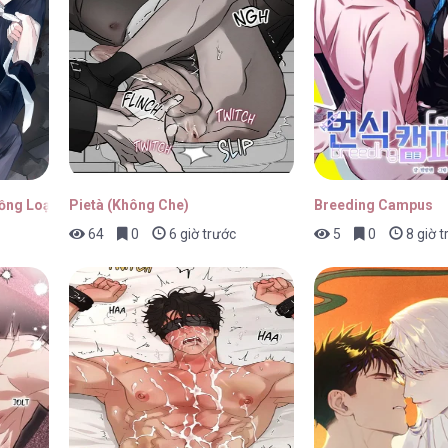
Mèo Meo [...] – Chap 18
21/0
Mèo Meo [...] – Chap 17
21/0
Đồng Loại
Pietà (Không Che)
Breeding Campus
64
0
6 giờ trước
5
0
8 giờ t
Mèo Meo [...] – Chap 16
21/0
Mèo Meo [...] – Chap 15
21/0