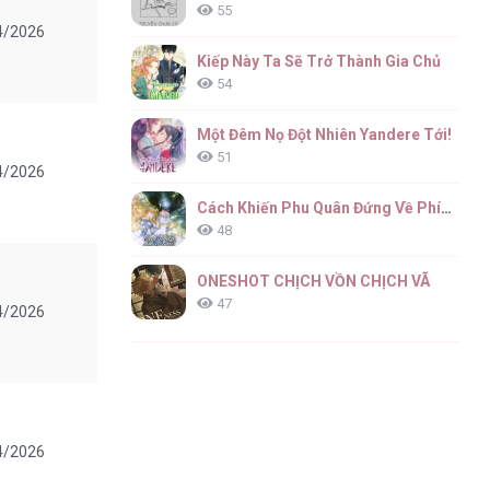
55
4/2026
Kiếp Này Ta Sẽ Trở Thành Gia Chủ
54
Một Đêm Nọ Đột Nhiên Yandere Tới!
51
4/2026
Cách Khiến Phu Quân Đứng Về Phía Tôi
48
ONESHOT CHỊCH VỒN CHỊCH VÃ
47
4/2026
4/2026