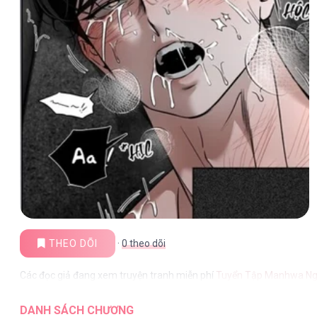
THEO DÕI
·
0
theo dõi
Các đọc giả đang xem truyện tranh miễn phí
Tuyển Tập Manhwa N
DANH SÁCH CHƯƠNG