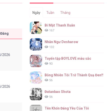
Ngày
Tuần
Tháng
Bí Mật Thanh Xuân
167
 Đăng
Nhân Ngư Desharow
132
4/2026
Tuyển tập BOYLOVE màu sắc
90
Bỗng Nhiên Tôi Trở Thành Quạ Đen!!
56
4/2026
Đutanbao Shota
56
Tên Khốn Đáng Yêu Của Tôi