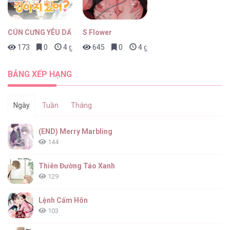
Mèo Meo [...] – Chap 2.2
CÚN CƯNG YÊU DẤU
S Flower
173
0
4 giờ trước
645
0
4 giờ trước
Tuyển Tập GL Ngắn Nhà Mèo Méo Meo
Mèo Meo [...] – Chap 2.1
BẢNG XẾP HẠNG
Ngày
Tuần
Tháng
Tuyển Tập GL Ngắn Nhà Mèo Méo Meo
(END) Merry Marbling
Mèo Meo [...] – Chap 2
144
Thiên Đường Táo Xanh
129
Tuyển Tập GL Ngắn Nhà Mèo Méo Meo
Mèo Meo [...] – Chap 1.9
Lệnh Cấm Hôn
103