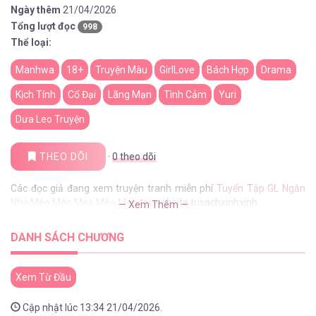
Ngày thêm
21/04/2026
Tổng lượt đọc
998
Thể loại:
Manhwa
18+
Truyện Màu
GirlLove
Bách Hợp
Drama
Kịch Tính
Cổ Đại
Lãng Mạn
Tình Cảm
Yuri
Dưa Leo Truyện
THEO DÕI
·
0
theo dõi
Các đọc giả đang xem truyện tranh miễn phí
Tuyển Tập GL Ngắn
Nhà Mèo Méo Meo Mèo Meo
tại website tusachxinhxinh
— Xem Thêm —
DANH SÁCH CHƯƠNG
Xem Từ Đầu
Cập nhật lúc 13:34 21/04/2026.