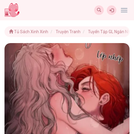
Togg
navig
Tủ Sách Xinh Xinh
Truyện Tranh
Tuyển Tập GL Ngắn Nh