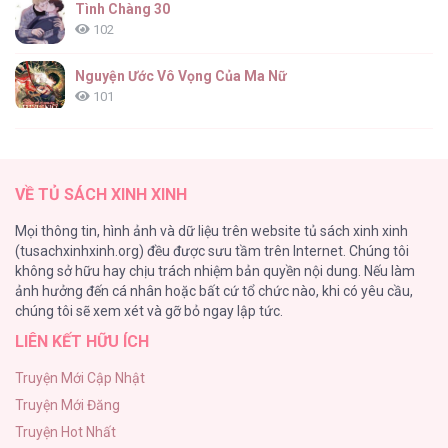
Tình Chàng 30
102
Tuyển Tập GL Ngắn Nhà Mèo Méo Meo
Mèo Meo [...] – Chap 1.8
Nguyện Ước Vô Vọng Của Ma Nữ
101
Đầm Sen Héo Úa
95
Tuyển Tập GL Ngắn Nhà Mèo Méo Meo
VỀ TỦ SÁCH XINH XINH
Mèo Meo [...] – Chap 1.7
Quý Cô Thế Giới Ngầm
Mọi thông tin, hình ảnh và dữ liệu trên website tủ sách xinh xinh
95
(tusachxinhxinh.org) đều được sưu tầm trên Internet. Chúng tôi
không sở hữu hay chịu trách nhiệm bản quyền nội dung. Nếu làm
Búp Măng Hư Và Đối Tác Hoàn Hảo
ảnh hưởng đến cá nhân hoặc bất cứ tổ chức nào, khi có yêu cầu,
86
Tuyển Tập GL Ngắn Nhà Mèo Méo Meo
chúng tôi sẽ xem xét và gỡ bỏ ngay lập tức.
Mèo Meo [...] – Chap 1.6
LIÊN KẾT HỮU ÍCH
A Nào, Ngậm Thìa Vàng Nhé?
81
Truyện Mới Cập Nhật
Truyện Mới Đăng
Liveta
Tuyển Tập GL Ngắn Nhà Mèo Méo Meo
Truyện Hot Nhất
72