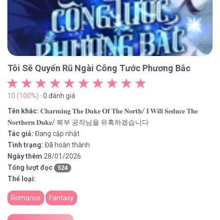
Tôi Sẽ Quyến Rũ Ngài Công Tước Phương Bắc
10 (100%)
· 0 đánh giá
Tên khác:
𝐂𝐡𝐚𝐫𝐦𝐢𝐧𝐠 𝐓𝐡𝐞 𝐃𝐮𝐤𝐞 𝐎𝐟 𝐓𝐡𝐞 𝐍𝐨𝐫𝐭𝐡/ 𝐈 𝐖𝐢𝐥𝐥 𝐒𝐞𝐝𝐮𝐜𝐞 𝐓𝐡𝐞
𝐍𝐨𝐫𝐭𝐡𝐞𝐫𝐧 𝐃𝐮𝐤𝐞/ 북부 공작님을 유혹하겠습니다
Tác giả:
Đang cập nhật
Tình trạng:
Đã hoàn thành
Ngày thêm
28/01/2026
Tổng lượt đọc
524
Thể loại:
Romance
Fantasy