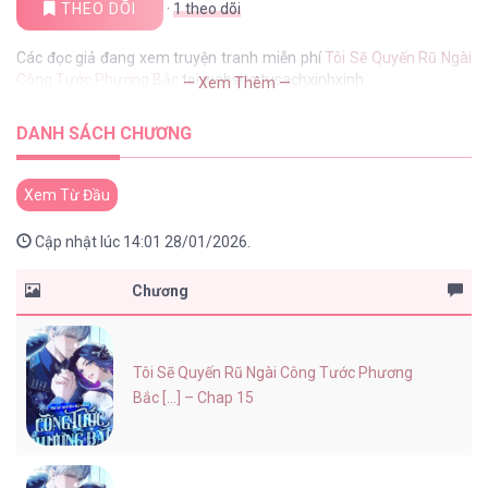
THEO DÕI
·
1
theo dõi
Các đọc giả đang xem truyện tranh miễn phí
Tôi Sẽ Quyến Rũ Ngài
Công Tước Phương Bắc
tại website tusachxinhxinh
— Xem Thêm —
DANH SÁCH CHƯƠNG
Xem Từ Đầu
Cập nhật lúc 14:01 28/01/2026.
Chương
Tôi Sẽ Quyến Rũ Ngài Công Tước Phương
Bắc [...] – Chap 15