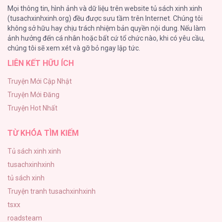
Mọi thông tin, hình ảnh và dữ liệu trên website tủ sách xinh xinh
191
(tusachxinhxinh.org) đều được sưu tầm trên Internet. Chúng tôi
không sở hữu hay chịu trách nhiệm bản quyền nội dung. Nếu làm
Làm vị cứu tinh thật dễ dàng
ảnh hưởng đến cá nhân hoặc bất cứ tổ chức nào, khi có yêu cầu,
186
chúng tôi sẽ xem xét và gỡ bỏ ngay lập tức.
LIÊN KẾT HỮU ÍCH
Thiên Đường Táo Xanh
156
Truyện Mới Cập Nhật
Truyện Mới Đăng
(END) Merry Marbling
Truyện Hot Nhất
150
TỪ KHÓA TÌM KIẾM
Tủ sách xinh xinh
tusachxinhxinh
tủ sách xinh
Truyện tranh tusachxinhxinh
tsxx
roadsteam