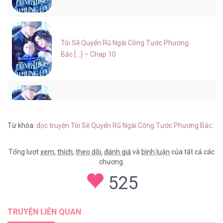
Tôi Sẽ Quyến Rũ Ngài Công Tước Phương
Bắc [...] – Chap 10
Tôi Sẽ Quyến Rũ Ngài Công Tước Phương
Bắc [...] – Chap 9
Từ khóa:
đọc truyện Tôi Sẽ Quyến Rũ Ngài Công Tước Phương Bắc
,
tr
Tổng lượt
xem
,
thích
,
theo dõi
,
đánh giá
và
bình luận
của tất cả các
chương.
Tôi Sẽ Quyến Rũ Ngài Công Tước Phương
525
Bắc [...] – Chap 8
TRUYỆN LIÊN QUAN