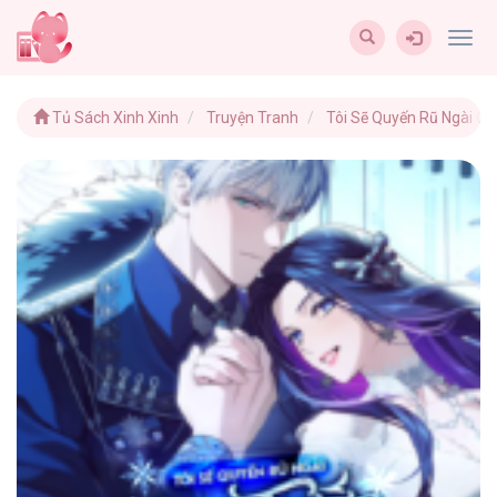
Togg
navig
Tủ Sách Xinh Xinh
Truyện Tranh
Tôi Sẽ Quyến Rũ Ngài C