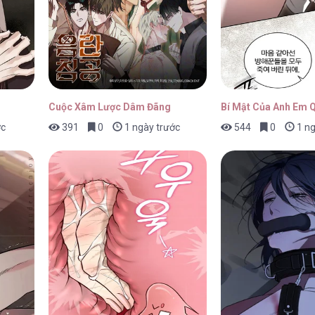
Cuộc Xâm Lược Dâm Đãng
Bí Mật Của Anh Em 
ớc
391
0
1 ngày trước
544
0
1 ng