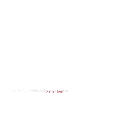
Yêu Cuồng Nhiệt
tại website tusachxinhxinh
— Xem Thêm —