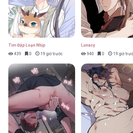
Tim Đập Loạn Nhịp
Lunacy
439
0
19 giờ trước
940
0
19 giờ trư