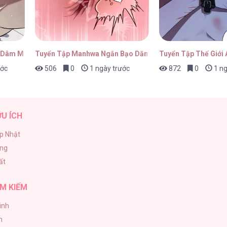
 Dâm Múp Rụp
Tuyển Tập Manhwa Ngắn Bạo Dăm
Tuyển Tập Thế Giới
ước
506
0
1 ngày trước
872
0
1 ng
ỮU ÍCH
p Nhật
ăng
ất
M KIẾM
inh
h