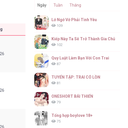
Ngày
Tuần
Tháng
Lớ Ngớ Vớ Phải Tình Yêu
109
ng
Kiếp Này Ta Sẽ Trở Thành Gia Chủ
102
026
Quy Luật Làm Bạn Với Con Trai
87
TUYỂN TẬP: TRAI CÓ LỒN
81
026
ONESHORT BÁI THIẾN
79
Tổng hợp boylove 18+
75
026