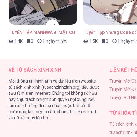
TUYỂN TẬP MANHWA BÍ MẬT CƠ THỂ
Tuyển Tập Những Con Bot
1.4K
0
1 ngày trước
1.5K
0
1 ngày tr
VỀ TỦ SÁCH XINH XINH
LIÊN KẾT H
Mọi thông tin, hình ảnh và dữ liệu trên website
Truyện Mới Cậ
tủ sách xinh xinh (tusachxinhxinh.org) đều được
Truyện Mới Đ
sưu tầm trên Internet. Chúng tôi không sở hữu
Truyện Hot Nh
hay chịu trách nhiệm bản quyền nội dung. Nếu
làm ảnh hưởng đến cá nhân hoặc bất cứ tổ
chức nào, khi có yêu cầu, chúng tôi sẽ xem xét
TỪ KHÓA TÌ
và gỡ bỏ ngay lập tức.
Tủ sách xinh x
tusachxinhxin