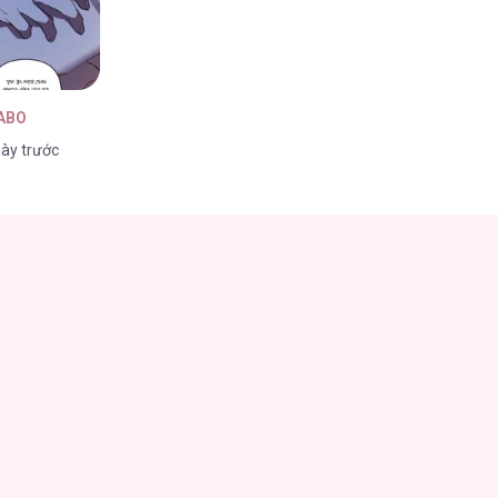
 ABO
ày trước