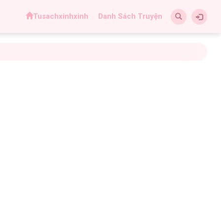
Tusachxinhxinh
Danh Sách Truyện