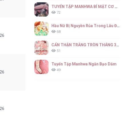
TUYỂN TẬP MANHWA BÍ MẬT CƠ THỂ
72
Hầu Nữ Bị Nguyền Rủa Trong Lâu Đài Của Công Tước
68
026
CẨN THẬN TRĂNG TRÒN THÁNG 3 ĐẤY
51
Tuyển Tập Manhwa Ngắn Bạo Dăm
49
026
026