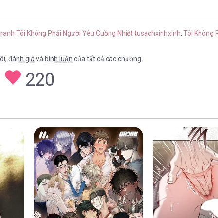
tranh Tôi Không Phải Người Yêu Cuồng Nhiệt tusachxinhxinh
,
Tôi Không P
õi
,
đánh giá
và
bình luận
của tất cả các chương.
220