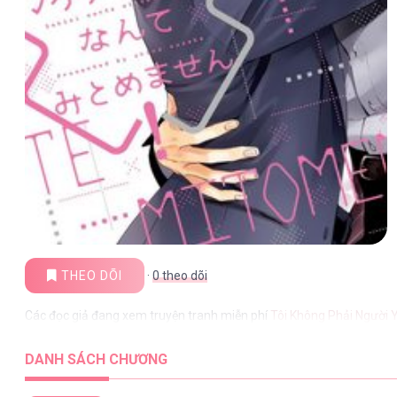
THEO DÕI
·
0
theo dõi
Các đọc giả đang xem truyện tranh miễn phí
Tôi Không Phải Người 
DANH SÁCH CHƯƠNG