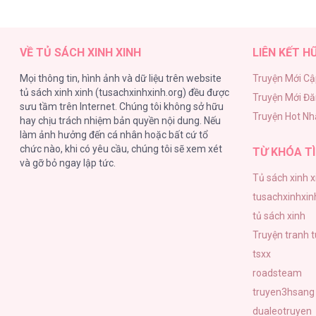
Tôi Bị Cắn Bởi Chú Chó Tôi Đã Bỏ Rơi [..
VỀ TỦ SÁCH XINH XINH
LIÊN KẾT H
Mọi thông tin, hình ảnh và dữ liệu trên website
Truyện Mới Cậ
tủ sách xinh xinh (tusachxinhxinh.org) đều được
Truyện Mới Đ
Tôi Bị Cắn Bởi Chú Chó Tôi Đã Bỏ Rơi [..
sưu tầm trên Internet. Chúng tôi không sở hữu
Truyện Hot Nh
hay chịu trách nhiệm bản quyền nội dung. Nếu
làm ảnh hưởng đến cá nhân hoặc bất cứ tổ
chức nào, khi có yêu cầu, chúng tôi sẽ xem xét
TỪ KHÓA TÌ
và gỡ bỏ ngay lập tức.
Tủ sách xinh x
Tôi Bị Cắn Bởi Chú Chó Tôi Đã Bỏ Rơi [..
tusachxinhxin
tủ sách xinh
Truyện tranh 
tsxx
roadsteam
Tôi Bị Cắn Bởi Chú Chó Tôi Đã Bỏ Rơi [..
truyen3hsang
dualeotruyen