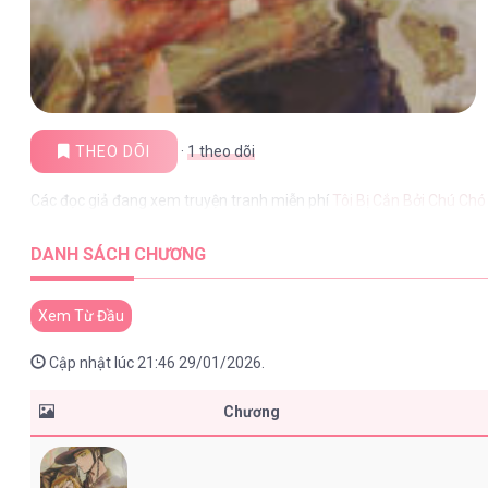
THEO DÕI
·
1
theo dõi
Các đọc giả đang xem truyện tranh miễn phí
Tôi Bị Cắn Bởi Chú Chó
DANH SÁCH CHƯƠNG
Xem Từ Đầu
Cập nhật lúc 21:46 29/01/2026.
Chương