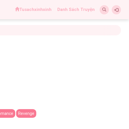
Tusachxinhxinh
Danh Sách Truyện
omance
Revenge