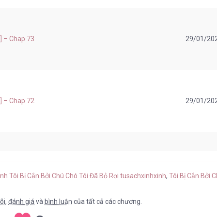
.] – Chap 73
29/01/20
.] – Chap 72
29/01/20
.] – Chap 71
29/01/20
anh Tôi Bị Cắn Bởi Chú Chó Tôi Đã Bỏ Rơi tusachxinhxinh
,
Tôi Bị Cắn Bởi C
õi
,
đánh giá
và
bình luận
của tất cả các chương.