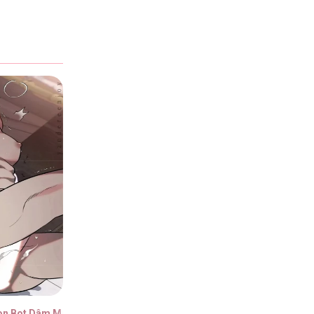
26
26
26
26
on Bot Dâm Múp Rụp