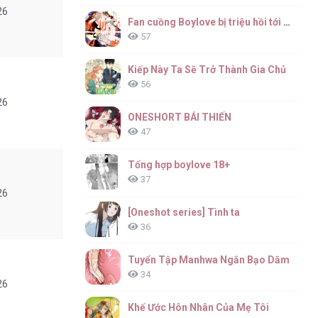
26
Fan cuồng Boylove bị triệu hồi tới một thế giới lạ
57
Kiếp Này Ta Sẽ Trở Thành Gia Chủ
56
26
ONESHORT BÁI THIẾN
47
Tổng hợp boylove 18+
37
26
[Oneshot series] Tình ta
36
Tuyển Tập Manhwa Ngắn Bạo Dăm
34
26
Khế Ước Hôn Nhân Của Mẹ Tôi