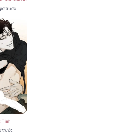
iờ trước
26
26
26
 Tinh
ờ trước