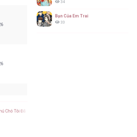
34
Bạn Của Em Trai
33
26
26
26
hú Chó Tôi Đã Bỏ Rơi tiếng Việt
.