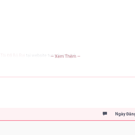
 Tôi Đã Bỏ Rơi
tại website tusachxinhxinh
— Xem Thêm —
Ngày Đăn