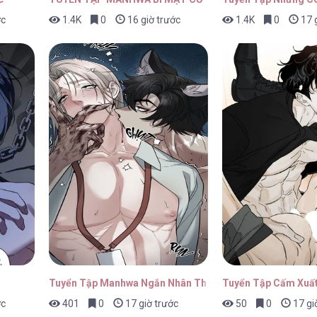
ớc
1.4K
0
16 giờ trước
1.4K
0
17 g
.] – Chap 66
29/01/20
.] – Chap 65
29/01/20
.] – Chap 64
29/01/20
Tuyển Tập Manhwa Ngắn Nhân Thú
Tuyển Tập Cấm Xuất
ớc
401
0
17 giờ trước
50
0
17 gi