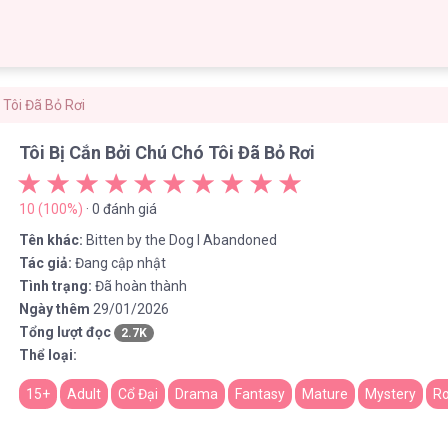
 Tôi Đã Bỏ Rơi
Tôi Bị Cắn Bởi Chú Chó Tôi Đã Bỏ Rơi
10 (100%)
· 0 đánh giá
Tên khác:
Bitten by the Dog I Abandoned
Tác giả:
Đang cập nhật
Tình trạng:
Đã hoàn thành
Ngày thêm
29/01/2026
Tổng lượt đọc
2.7K
Thể loại:
15+
Adult
Cổ Đại
Drama
Fantasy
Mature
Mystery
R