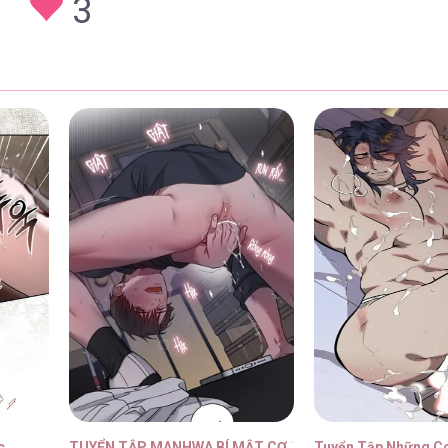
3
.] – Chap 70
29/01/20
.] – Chap 69
29/01/20
.] – Chap 68
29/01/20
.] – Chap 67
29/01/20
c
TUYỂN TẬP MANHWA BÍ MẬT CƠ THỂ
Tuyển Tập Những C