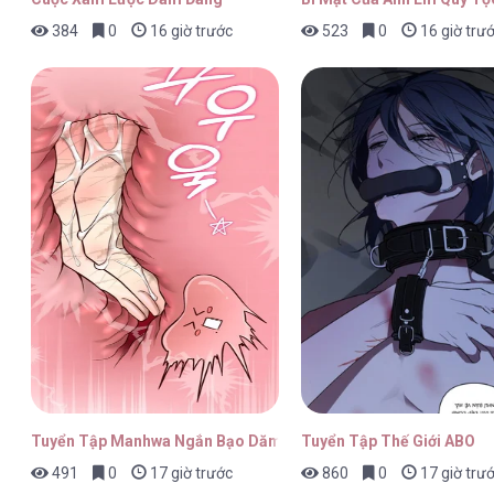
384
0
16 giờ trước
523
0
16 giờ trư
Tôi Bị Cắn Bởi Chú Chó Tôi Đã Bỏ Rơi [..
Tôi Bị Cắn Bởi Chú Chó Tôi Đã Bỏ Rơi [..
Tôi Bị Cắn Bởi Chú Chó Tôi Đã Bỏ Rơi [..
Tuyển Tập Manhwa Ngắn Bạo Dăm
Tuyển Tập Thế Giới ABO
491
0
17 giờ trước
860
0
17 giờ trư