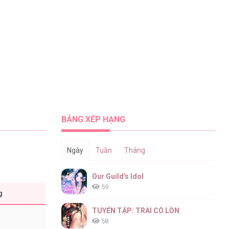
BẢNG XẾP HẠNG
Ngày
Tuần
Tháng
Our Guild's Idol
59
g
TUYỂN TẬP: TRAI CÓ LỒN
58