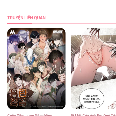
Tôi Bị Cắn Bởi Chú Chó Tôi Đã Bỏ Rơi [..
TRUYỆN LIÊN QUAN
Tôi Bị Cắn Bởi Chú Chó Tôi Đã Bỏ Rơi [..
Tôi Bị Cắn Bởi Chú Chó Tôi Đã Bỏ Rơi [..
Tôi Bị Cắn Bởi Chú Chó Tôi Đã Bỏ Rơi [..
Cuộc Xâm Lược Dâm Đãng
Bí Mật Của Anh Em Quý Tộ