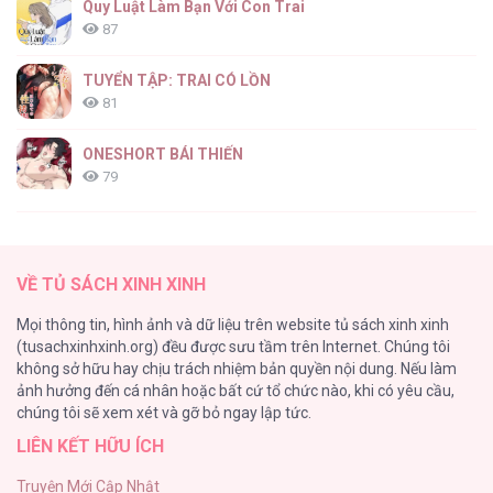
Quy Luật Làm Bạn Với Con Trai
87
TUYỂN TẬP: TRAI CÓ LỒN
81
ONESHORT BÁI THIẾN
79
Tổng hợp boylove 18+
75
VỀ TỦ SÁCH XINH XINH
TUYỂN TẬP MANHWA BÍ MẬT CƠ THỂ
Mọi thông tin, hình ảnh và dữ liệu trên website tủ sách xinh xinh
72
(tusachxinhxinh.org) đều được sưu tầm trên Internet. Chúng tôi
không sở hữu hay chịu trách nhiệm bản quyền nội dung. Nếu làm
Hầu Nữ Bị Nguyền Rủa Trong Lâu Đài Của Công Tước
ảnh hưởng đến cá nhân hoặc bất cứ tổ chức nào, khi có yêu cầu,
68
chúng tôi sẽ xem xét và gỡ bỏ ngay lập tức.
LIÊN KẾT HỮU ÍCH
CẨN THẬN TRĂNG TRÒN THÁNG 3 ĐẤY
51
Truyện Mới Cập Nhật