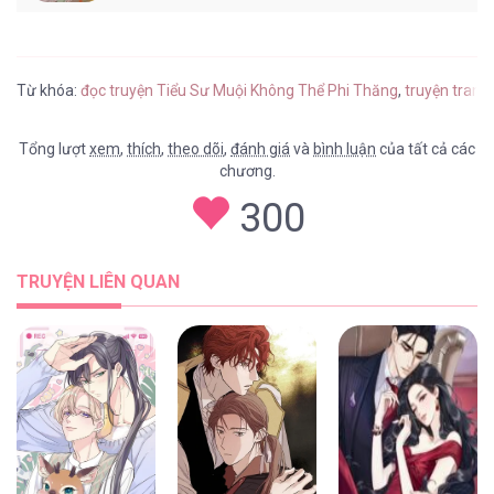
Từ khóa:
đọc truyện Tiểu Sư Muội Không Thể Phi Thăng
,
truyện tranh
Tổng lượt
xem
,
thích
,
theo dõi
,
đánh giá
và
bình luận
của tất cả các
chương.
300
TRUYỆN LIÊN QUAN