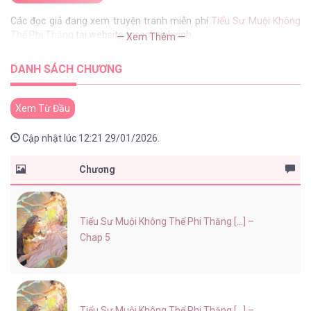
Các đọc giả đang xem truyện tranh miễn phí
Tiểu Sư Muội Không
Thể Phi Thăng
tại website tusachxinhxinh
— Xem Thêm —
DANH SÁCH CHƯƠNG
Xem Từ Đầu
Cập nhật lúc 12:21 29/01/2026.
Chương
Tiểu Sư Muội Không Thể Phi Thăng [...] –
Chap 5
Tiểu Sư Muội Không Thể Phi Thăng [...] –