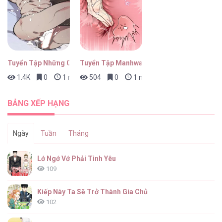
Tuyển Tập Những Con Bot Dâm Múp Rụp
Tuyển Tập Manhwa Ngắn Bạo Dăm
1.4K
0
1 ngày trước
504
0
1 ngày trước
BẢNG XẾP HẠNG
Ngày
Tuần
Tháng
Lớ Ngớ Vớ Phải Tình Yêu
109
Kiếp Này Ta Sẽ Trở Thành Gia Chủ
102