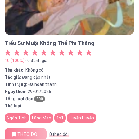
Tiểu Sư Muội Không Thể Phi Thăng
10 (100%)
· 0 đánh giá
Tên khác:
Không có
Tác giả:
Đang cập nhật
Tình trạng:
Đã hoàn thành
Ngày thêm
29/01/2026
Tổng lượt đọc
300
Thể loại:
Ngôn Tình
Lãng Mạn
1x1
Huyền Huyễn
THEO DÕI
·
0
theo dõi