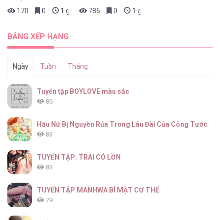
170
0
1 giờ trước
786
0
1 giờ trước
BẢNG XẾP HẠNG
Ngày
Tuần
Tháng
Tuyển tập BOYLOVE màu sắc
86
Hầu Nữ Bị Nguyền Rủa Trong Lâu Đài Của Công Tước
83
TUYỂN TẬP: TRAI CÓ LỒN
83
TUYỂN TẬP MANHWA BÍ MẬT CƠ THỂ
79