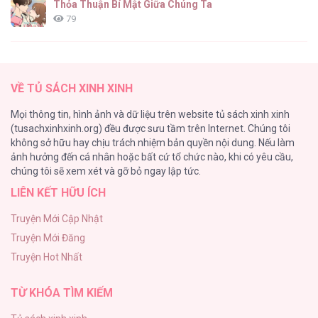
Thỏa Thuận Bí Mật Giữa Chúng Ta
79
Căn Nhà Của Dị Nhân
61
VỀ TỦ SÁCH XINH XINH
CẨN THẬN TRĂNG TRÒN THÁNG 3 ĐẤY
Mọi thông tin, hình ảnh và dữ liệu trên website tủ sách xinh xinh
51
(tusachxinhxinh.org) đều được sưu tầm trên Internet. Chúng tôi
không sở hữu hay chịu trách nhiệm bản quyền nội dung. Nếu làm
Bí Mật Thanh Xuân
ảnh hưởng đến cá nhân hoặc bất cứ tổ chức nào, khi có yêu cầu,
51
chúng tôi sẽ xem xét và gỡ bỏ ngay lập tức.
LIÊN KẾT HỮU ÍCH
Ảo Mộng tình yêu
48
Truyện Mới Cập Nhật
Truyện Mới Đăng
Con Tim Rung Động
Truyện Hot Nhất
47
TỪ KHÓA TÌM KIẾM