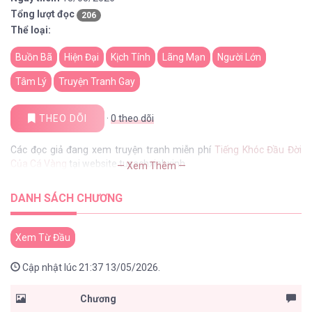
Tổng lượt đọc
206
Thể loại:
Buồn Bã
Hiện Đại
Kịch Tính
Lãng Mạn
Người Lớn
Tâm Lý
Truyện Tranh Gay
THEO DÕI
·
0
theo dõi
Các đọc giả đang xem truyện tranh miễn phí
Tiếng Khóc Đầu Đời
Của Cá Vàng
tại website tusachxinhxinh
— Xem Thêm —
DANH SÁCH CHƯƠNG
Xem Từ Đầu
Cập nhật lúc 21:37 13/05/2026.
Chương