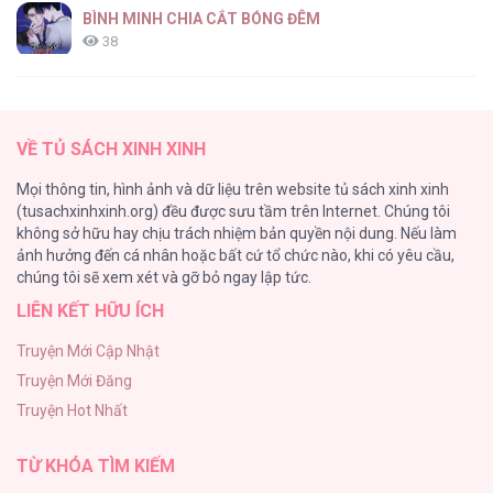
BÌNH MINH CHIA CẮT BÓNG ĐÊM
38
Thung Lũng Hẹp
27
VỀ TỦ SÁCH XINH XINH
Nuôi Vị Hôn Phu Bằng Tiền Bạc
Mọi thông tin, hình ảnh và dữ liệu trên website tủ sách xinh xinh
26
(tusachxinhxinh.org) đều được sưu tầm trên Internet. Chúng tôi
không sở hữu hay chịu trách nhiệm bản quyền nội dung. Nếu làm
Rổn Nước Lì
ảnh hưởng đến cá nhân hoặc bất cứ tổ chức nào, khi có yêu cầu,
26
chúng tôi sẽ xem xét và gỡ bỏ ngay lập tức.
LIÊN KẾT HỮU ÍCH
Tuyển Tập Manhwa Côn Trùng
26
Truyện Mới Cập Nhật
Truyện Mới Đăng
Phạm Luật
Truyện Hot Nhất
25
TỪ KHÓA TÌM KIẾM