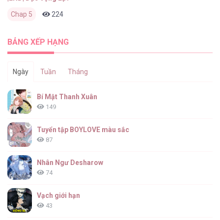
Chap 5
224
0
2 tháng trước
BẢNG XẾP HẠNG
Ngày
Tuần
Tháng
Bí Mật Thanh Xuân
149
Tuyển tập BOYLOVE màu sắc
87
Nhân Ngư Desharow
74
Vạch giới hạn
43