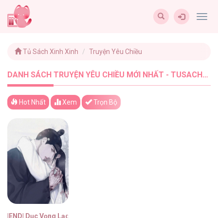
Togg
navig
Tủ Sách Xinh Xinh
Truyện Yêu Chiều
DANH SÁCH TRUYỆN YÊU CHIỀU MỚI NHẤT - TUSACHXINHXINH (1)
Hot Nhất
Xem
Trọn Bộ
|END| Dục Vọng Lạc Lối