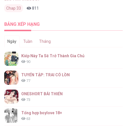
Chap 33
811
0
1 tuần trước
BẢNG XẾP HẠNG
Ngày
Tuần
Tháng
Kiếp Này Ta Sẽ Trở Thành Gia Chủ
90
TUYỂN TẬP: TRAI CÓ LỒN
77
ONESHORT BÁI THIẾN
73
Tổng hợp boylove 18+
63