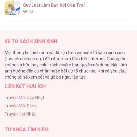
Quy Luật Làm Bạn Với Con Trai
60
Fan cuồng Boylove bị triệu hồi tới một thế giới lạ
57
VỀ TỦ SÁCH XINH XINH
Lớ Ngớ Vớ Phải Tình Yêu
Mọi thông tin, hình ảnh và dữ liệu trên website tủ sách xinh xinh
50
(tusachxinhxinh.org) đều được sưu tầm trên Internet. Chúng tôi
không sở hữu hay chịu trách nhiệm bản quyền nội dung. Nếu làm
Tuyển Tập Manhwa Ngắn Bạo Dăm
ảnh hưởng đến cá nhân hoặc bất cứ tổ chức nào, khi có yêu cầu,
44
chúng tôi sẽ xem xét và gỡ bỏ ngay lập tức.
LIÊN KẾT HỮU ÍCH
CẨN THẬN TRĂNG TRÒN THÁNG 3 ĐẤY
43
Truyện Mới Cập Nhật
Truyện Mới Đăng
Con Tim Rung Động
Truyện Hot Nhất
41
TỪ KHÓA TÌM KIẾM