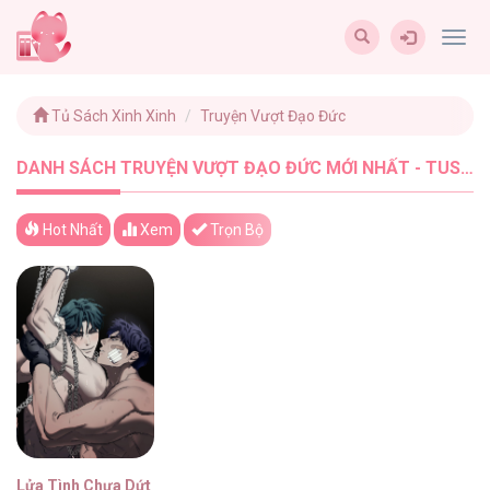
Togg
navig
Tủ Sách Xinh Xinh
Truyện Vượt Đạo Đức
DANH SÁCH TRUYỆN VƯỢT ĐẠO ĐỨC MỚI NHẤT - TUSACHXINHXINH (1)
Hot Nhất
Xem
Trọn Bộ
Lửa Tình Chưa Dứt