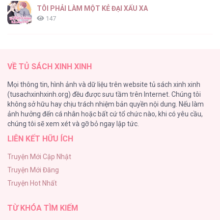
TÔI PHẢI LÀM MỘT KẺ ĐẠI XẤU XA
147
Thiên Đường Táo Xanh
145
VỀ TỦ SÁCH XINH XINH
Cây Không Có Rễ
Mọi thông tin, hình ảnh và dữ liệu trên website tủ sách xinh xinh
116
(tusachxinhxinh.org) đều được sưu tầm trên Internet. Chúng tôi
không sở hữu hay chịu trách nhiệm bản quyền nội dung. Nếu làm
Làm vị cứu tinh thật dễ dàng
ảnh hưởng đến cá nhân hoặc bất cứ tổ chức nào, khi có yêu cầu,
113
chúng tôi sẽ xem xét và gỡ bỏ ngay lập tức.
LIÊN KẾT HỮU ÍCH
|END| Định Tên Mối Quan Hệ
109
Truyện Mới Cập Nhật
Truyện Mới Đăng
Phạm Luật
Truyện Hot Nhất
106
TỪ KHÓA TÌM KIẾM