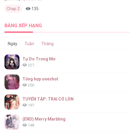
Chap 2
135
0
2 tháng trước
BẢNG XẾP HẠNG
Ngày
Tuần
Tháng
Tự Do Trong Mơ
227
Tổng hợp oneshot
200
TUYỂN TẬP: TRAI CÓ LỒN
197
(END) Merry Marbling
148