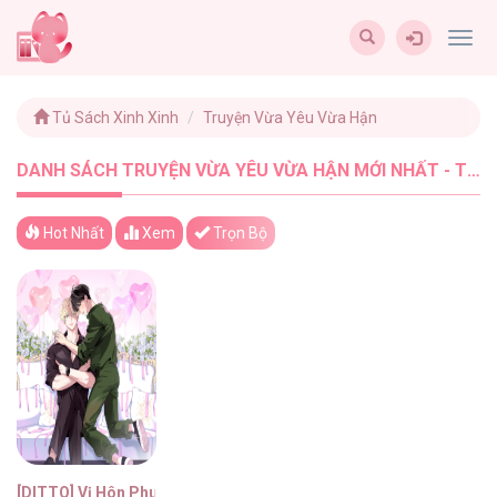
Togg
navig
Tủ Sách Xinh Xinh
Truyện Vừa Yêu Vừa Hận
DANH SÁCH TRUYỆN VỪA YÊU VỪA HẬN MỚI NHẤT - TUSACHXINHXINH (1)
Hot Nhất
Xem
Trọn Bộ
[DITTO] Vị Hôn Phu Dễ Xấu Hổ Của Tôi