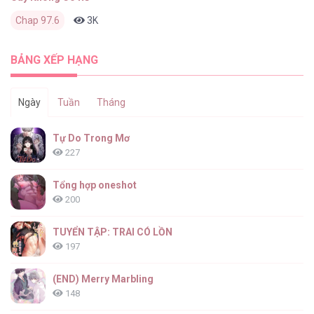
Chap 97.6
3K
0
2 tháng trước
BẢNG XẾP HẠNG
Ngày
Tuần
Tháng
Tự Do Trong Mơ
227
Tổng hợp oneshot
200
TUYỂN TẬP: TRAI CÓ LỒN
197
(END) Merry Marbling
148