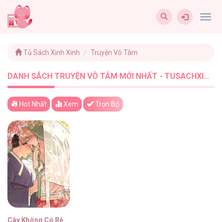
Togg
navig
Tủ Sách Xinh Xinh
Truyện Vô Tâm
DANH SÁCH TRUYỆN VÔ TÂM MỚI NHẤT - TUSACHXINHXINH (1)
Hot Nhất
Xem
Trọn Bộ
Cây Không Có Rễ