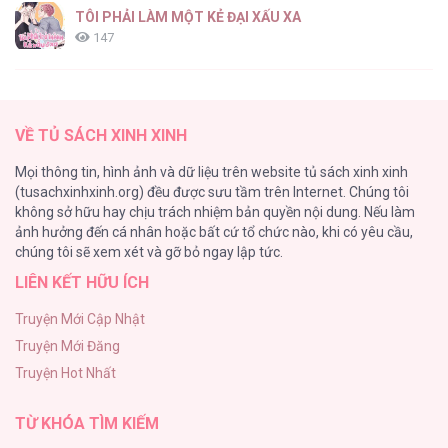
TÔI PHẢI LÀM MỘT KẺ ĐẠI XẤU XA
147
Thiên Đường Táo Xanh
145
VỀ TỦ SÁCH XINH XINH
Cây Không Có Rễ
Mọi thông tin, hình ảnh và dữ liệu trên website tủ sách xinh xinh
116
(tusachxinhxinh.org) đều được sưu tầm trên Internet. Chúng tôi
không sở hữu hay chịu trách nhiệm bản quyền nội dung. Nếu làm
Làm vị cứu tinh thật dễ dàng
ảnh hưởng đến cá nhân hoặc bất cứ tổ chức nào, khi có yêu cầu,
113
chúng tôi sẽ xem xét và gỡ bỏ ngay lập tức.
LIÊN KẾT HỮU ÍCH
|END| Định Tên Mối Quan Hệ
109
Truyện Mới Cập Nhật
Truyện Mới Đăng
Phạm Luật
Truyện Hot Nhất
106
TỪ KHÓA TÌM KIẾM