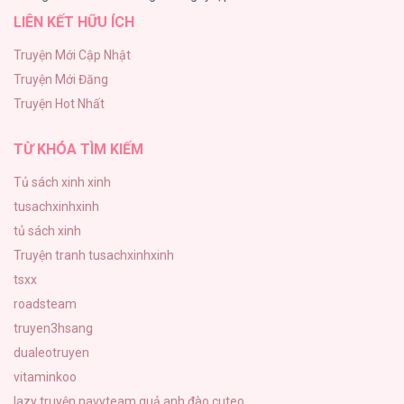
LIÊN KẾT HỮU ÍCH
Tình yêu và danh vọng
107
Truyện Mới Cập Nhật
Truyện Mới Đăng
Tùy Tâm Tùy Ý
Truyện Hot Nhất
105
TỪ KHÓA TÌM KIẾM
Tủ sách xinh xinh
tusachxinhxinh
tủ sách xinh
Truyện tranh tusachxinhxinh
tsxx
roadsteam
truyen3hsang
dualeotruyen
vitaminkoo
lazy truyện
navyteam
quả anh đào cuteo