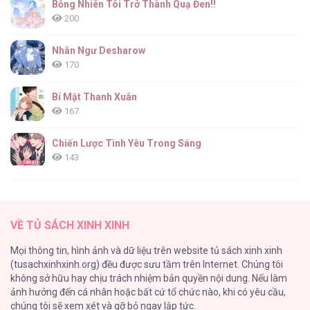
Bỗng Nhiên Tôi Trở Thành Quạ Đen!!
200
Nhân Ngư Desharow
170
Bí Mật Thanh Xuân
167
Chiến Lược Tình Yêu Trong Sáng
143
(END) Merry Marbling
142
VỀ TỦ SÁCH XINH XINH
Tuyển Tập Chjch và Chjch
Mọi thông tin, hình ảnh và dữ liệu trên website tủ sách xinh xinh
128
(tusachxinhxinh.org) đều được sưu tầm trên Internet. Chúng tôi
không sở hữu hay chịu trách nhiệm bản quyền nội dung. Nếu làm
Bỏ Quách Chồng Con Đi, Tiền Bạc Mới Là Tất Cả
ảnh hưởng đến cá nhân hoặc bất cứ tổ chức nào, khi có yêu cầu,
123
chúng tôi sẽ xem xét và gỡ bỏ ngay lập tức.