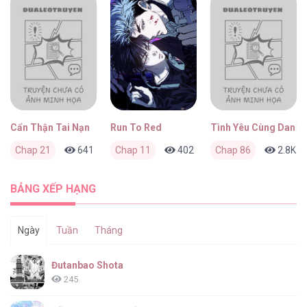
Cẩn Thận Tai Nạn
Run To Red
Tình Yêu Cùng Danh 
Chap 21
641
0
Chap 11
3 tháng trước
402
0
Chap 86
3 tháng trước
2.8K
BẢNG XẾP HẠNG
Ngày
Tuần
Tháng
Đutanbao Shota
245