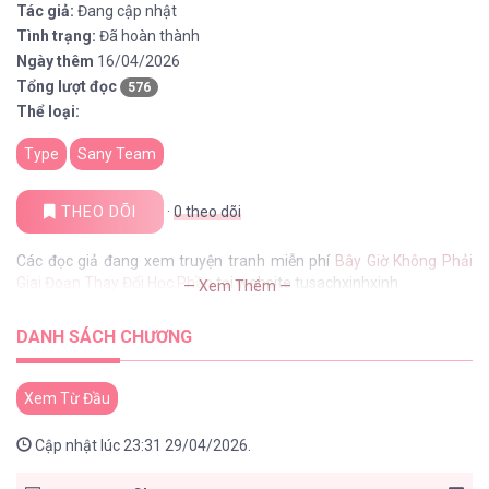
Tác giả:
Đang cập nhật
Tình trạng:
Đã hoàn thành
Ngày thêm
16/04/2026
Tổng lượt đọc
576
Thể loại:
Type
Sany Team
THEO DÕI
·
0
theo dõi
Các đọc giả đang xem truyện tranh miễn phí
Bây Giờ Không Phải
Giai Đoạn Thay Đổi Học Phần
tại website tusachxinhxinh
— Xem Thêm —
DANH SÁCH CHƯƠNG
Xem Từ Đầu
Cập nhật lúc 23:31 29/04/2026.