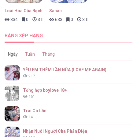
Loài Hoa Của Bạch Dạ
Sahan
834
0
3 tháng trước
633
0
3 tháng trước
Bây Giờ Không Phải Giai Đoạn Thay Đổi Học
Phần [...] – Chap 2
BẢNG XẾP HẠNG
Ngày
Tuần
Tháng
Bây Giờ Không Phải Giai Đoạn Thay Đổi Học
YÊU EM THÊM LẦN NỮA (LOVE ME AGAIN)
Phần [...] – Chap 1
217
Tổng hợp boylove 18+
161
Trai Có Lồn
141
Nhận Nuôi Người Cha Phản Diện