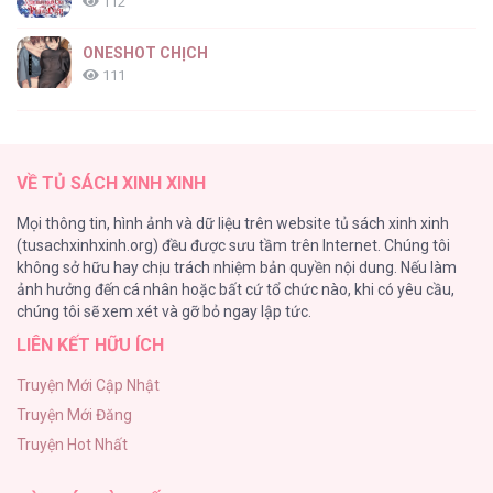
112
ONESHOT CHỊCH
111
[RTT] Hồi Ức Cuối Cùng
107
VỀ TỦ SÁCH XINH XINH
Tự Do Trong Mơ
Mọi thông tin, hình ảnh và dữ liệu trên website tủ sách xinh xinh
98
(tusachxinhxinh.org) đều được sưu tầm trên Internet. Chúng tôi
không sở hữu hay chịu trách nhiệm bản quyền nội dung. Nếu làm
TUYỂN TẬP: TRAI CÓ LỒN
ảnh hưởng đến cá nhân hoặc bất cứ tổ chức nào, khi có yêu cầu,
92
chúng tôi sẽ xem xét và gỡ bỏ ngay lập tức.
LIÊN KẾT HỮU ÍCH
Kiếp Này Ta Sẽ Trở Thành Gia Chủ
91
Truyện Mới Cập Nhật
Truyện Mới Đăng
Vết Tích Của Ánh Dương
Truyện Hot Nhất
89