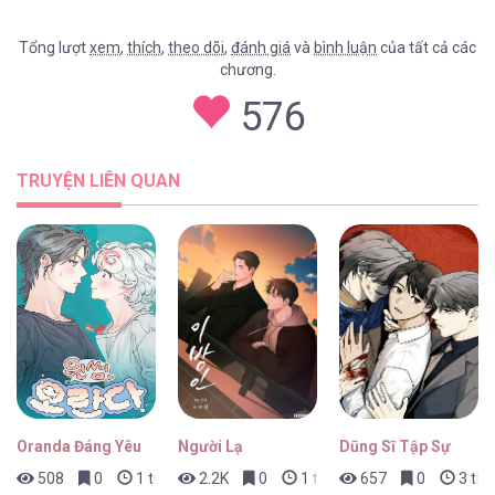
Tổng lượt
xem
,
thích
,
theo dõi
,
đánh giá
và
bình luận
của tất cả các
chương.
Bây Giờ Không Phải Giai Đoạn Thay Đổi Học
576
Phần [...] – Chap 9
TRUYỆN LIÊN QUAN
Bây Giờ Không Phải Giai Đoạn Thay Đổi Học
Phần [...] – Chap 8
Bây Giờ Không Phải Giai Đoạn Thay Đổi Học
Phần [...] – Chap 7
Oranda Đáng Yêu
Người Lạ
Dũng Sĩ Tập Sự
508
0
1 tuần trước
2.2K
0
1 tháng trước
657
0
3 thá