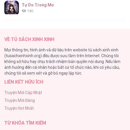
Tự Do Trong Mơ
140
Thiên Đường Táo Xanh
138
VỀ TỦ SÁCH XINH XINH
Tình Chàng 30
Mọi thông tin, hình ảnh và dữ liệu trên website tủ sách xinh xinh
102
(tusachxinhxinh.org) đều được sưu tầm trên Internet. Chúng tôi
không sở hữu hay chịu trách nhiệm bản quyền nội dung. Nếu làm
Nguyện Ước Vô Vọng Của Ma Nữ
ảnh hưởng đến cá nhân hoặc bất cứ tổ chức nào, khi có yêu cầu,
101
chúng tôi sẽ xem xét và gỡ bỏ ngay lập tức.
LIÊN KẾT HỮU ÍCH
Đầm Sen Héo Úa
95
Truyện Mới Cập Nhật
Truyện Mới Đăng
Phạm Luật
Truyện Hot Nhất
88
TỪ KHÓA TÌM KIẾM