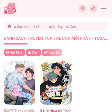
Togg
navig
Tủ Sách Xinh Xinh
Truyện Top Trẻ Con
DANH SÁCH TRUYỆN TOP TRẺ CON MỚI NHẤT - TUSACHXINHXINH (2)
Hot Nhất
Xem
Trọn Bộ
[CNT] Tình Đẹp Như Mơ
|END| Nhật Ký Theo Dõi Kwak Ha Jun