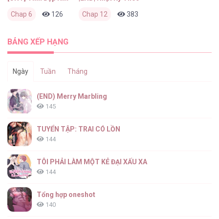
Chap 6
126
0
Chap 12
2 tuần trước
383
0
2 tháng trước
BẢNG XẾP HẠNG
Ngày
Tuần
Tháng
(END) Merry Marbling
145
TUYỂN TẬP: TRAI CÓ LỒN
144
TÔI PHẢI LÀM MỘT KẺ ĐẠI XẤU XA
144
Tổng hợp oneshot
140