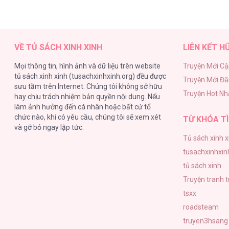
VỀ TỦ SÁCH XINH XINH
LIÊN KẾT H
Mọi thông tin, hình ảnh và dữ liệu trên website
Truyện Mới Cậ
tủ sách xinh xinh (tusachxinhxinh.org) đều được
Truyện Mới Đ
sưu tầm trên Internet. Chúng tôi không sở hữu
Truyện Hot Nh
hay chịu trách nhiệm bản quyền nội dung. Nếu
làm ảnh hưởng đến cá nhân hoặc bất cứ tổ
chức nào, khi có yêu cầu, chúng tôi sẽ xem xét
TỪ KHÓA TÌ
và gỡ bỏ ngay lập tức.
Tủ sách xinh x
tusachxinhxin
tủ sách xinh
Truyện tranh 
tsxx
roadsteam
truyen3hsang