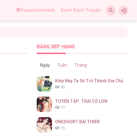
Tusachxinhxinh
Danh Sách Truyện
BẢNG XẾP HẠNG
Ngày
Tuần
Tháng
Kiếp Này Ta Sẽ Trở Thành Gia Chủ
90
TUYỂN TẬP: TRAI CÓ LỒN
77
ONESHORT BÁI THIẾN
73