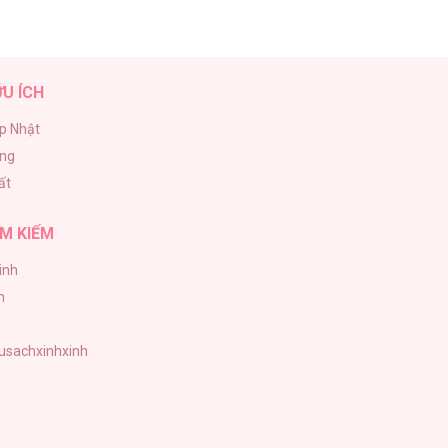
ỮU ÍCH
p Nhật
ăng
ất
M KIẾM
inh
h
tusachxinhxinh