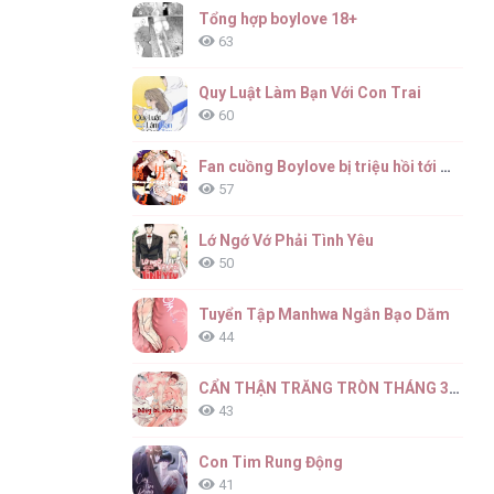
Tổng hợp boylove 18+
63
Quy Luật Làm Bạn Với Con Trai
60
Fan cuồng Boylove bị triệu hồi tới một thế giới lạ
57
Lớ Ngớ Vớ Phải Tình Yêu
50
Tuyển Tập Manhwa Ngắn Bạo Dăm
44
CẨN THẬN TRĂNG TRÒN THÁNG 3 ĐẤY
43
Con Tim Rung Động
41