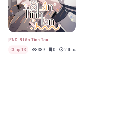
|END| 8 Lần Tình Tan
Chap 13
389
0
2 tháng trước