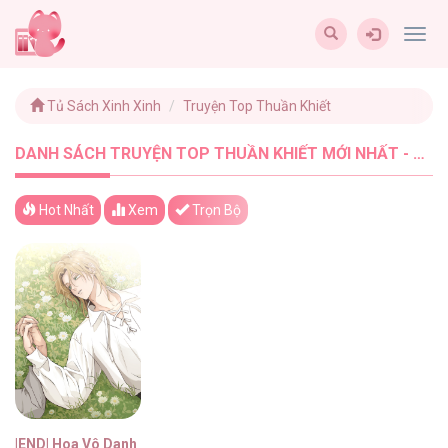
Togg
navig
Tủ Sách Xinh Xinh
Truyện Top Thuần Khiết
DANH SÁCH TRUYỆN TOP THUẦN KHIẾT MỚI NHẤT - TUSACHXINHXINH (1)
Hot Nhất
Xem
Trọn Bộ
|END| Hoa Vô Danh