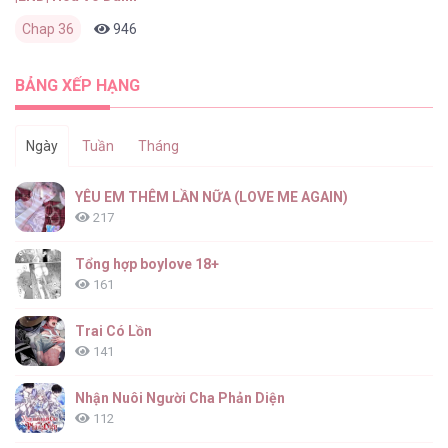
Chap 36
946
0
2 tháng trước
BẢNG XẾP HẠNG
Ngày
Tuần
Tháng
YÊU EM THÊM LẦN NỮA (LOVE ME AGAIN)
217
Tổng hợp boylove 18+
161
Trai Có Lồn
141
Nhận Nuôi Người Cha Phản Diện
112