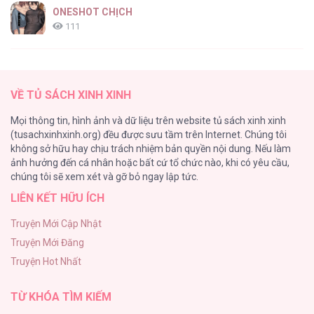
ONESHOT CHỊCH
111
[RTT] Hồi Ức Cuối Cùng
107
VỀ TỦ SÁCH XINH XINH
Tự Do Trong Mơ
Mọi thông tin, hình ảnh và dữ liệu trên website tủ sách xinh xinh
98
(tusachxinhxinh.org) đều được sưu tầm trên Internet. Chúng tôi
không sở hữu hay chịu trách nhiệm bản quyền nội dung. Nếu làm
TUYỂN TẬP: TRAI CÓ LỒN
ảnh hưởng đến cá nhân hoặc bất cứ tổ chức nào, khi có yêu cầu,
92
chúng tôi sẽ xem xét và gỡ bỏ ngay lập tức.
LIÊN KẾT HỮU ÍCH
Kiếp Này Ta Sẽ Trở Thành Gia Chủ
91
Truyện Mới Cập Nhật
Truyện Mới Đăng
Vết Tích Của Ánh Dương
Truyện Hot Nhất
89
TỪ KHÓA TÌM KIẾM