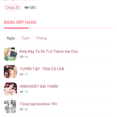
Chap 20
583
0
1 tháng trước
BẢNG XẾP HẠNG
Ngày
Tuần
Tháng
Kiếp Này Ta Sẽ Trở Thành Gia Chủ
90
TUYỂN TẬP: TRAI CÓ LỒN
77
ONESHORT BÁI THIẾN
73
Tổng hợp boylove 18+
63