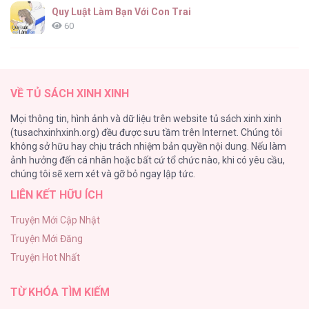
Quy Luật Làm Bạn Với Con Trai
60
Fan cuồng Boylove bị triệu hồi tới một thế giới lạ
57
VỀ TỦ SÁCH XINH XINH
Lớ Ngớ Vớ Phải Tình Yêu
Mọi thông tin, hình ảnh và dữ liệu trên website tủ sách xinh xinh
50
(tusachxinhxinh.org) đều được sưu tầm trên Internet. Chúng tôi
không sở hữu hay chịu trách nhiệm bản quyền nội dung. Nếu làm
Tuyển Tập Manhwa Ngắn Bạo Dăm
ảnh hưởng đến cá nhân hoặc bất cứ tổ chức nào, khi có yêu cầu,
44
chúng tôi sẽ xem xét và gỡ bỏ ngay lập tức.
LIÊN KẾT HỮU ÍCH
CẨN THẬN TRĂNG TRÒN THÁNG 3 ĐẤY
43
Truyện Mới Cập Nhật
Truyện Mới Đăng
Con Tim Rung Động
Truyện Hot Nhất
41
TỪ KHÓA TÌM KIẾM