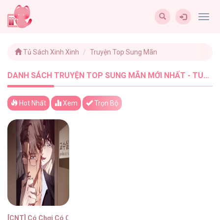
Togg
navig
Tủ Sách Xinh Xinh
Truyện Top Sung Mãn
DANH SÁCH TRUYỆN TOP SUNG MÃN MỚI NHẤT - TUSACHXINHXINH (1)
Hot Nhất
Xem
Trọn Bộ
[CNT] Có Chơi Có Chịu