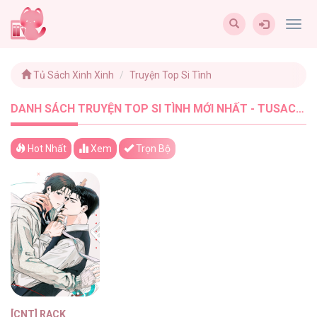
Togg
navig
Tủ Sách Xinh Xinh
Truyện Top Si Tình
DANH SÁCH TRUYỆN TOP SI TÌNH MỚI NHẤT - TUSACHXINHXINH (1)
Hot Nhất
Xem
Trọn Bộ
[CNT] RACK