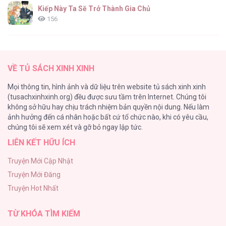
Kiếp Này Ta Sẽ Trở Thành Gia Chủ
156
ONESHOT CHỊCH
154
VỀ TỦ SÁCH XINH XINH
Cuộc Sống Sung Sướng Trong Tù
Mọi thông tin, hình ảnh và dữ liệu trên website tủ sách xinh xinh
139
(tusachxinhxinh.org) đều được sưu tầm trên Internet. Chúng tôi
không sở hữu hay chịu trách nhiệm bản quyền nội dung. Nếu làm
Tổng hợp boylove 18+
ảnh hưởng đến cá nhân hoặc bất cứ tổ chức nào, khi có yêu cầu,
135
chúng tôi sẽ xem xét và gỡ bỏ ngay lập tức.
LIÊN KẾT HỮU ÍCH
Đứa Nhỏ Không Phải Là Con Anh
132
Truyện Mới Cập Nhật
Truyện Mới Đăng
Mùa Xuân Hoa Nở
Truyện Hot Nhất
104
TỪ KHÓA TÌM KIẾM