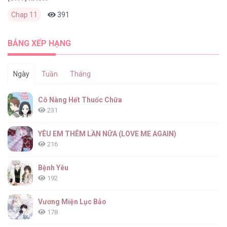
Chap 11
391
0
1 tháng trước
BẢNG XẾP HẠNG
Ngày
Tuần
Tháng
Cô Nàng Hết Thuốc Chữa
231
YÊU EM THÊM LẦN NỮA (LOVE ME AGAIN)
216
Bệnh Yêu
192
Vương Miện Lục Bảo
178