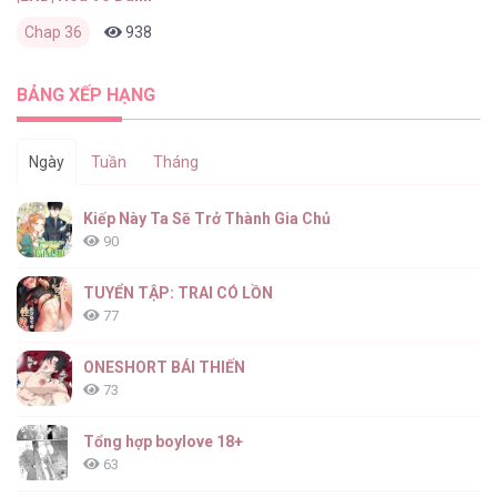
Chap 36
938
0
2 tháng trước
BẢNG XẾP HẠNG
Ngày
Tuần
Tháng
Kiếp Này Ta Sẽ Trở Thành Gia Chủ
90
TUYỂN TẬP: TRAI CÓ LỒN
77
ONESHORT BÁI THIẾN
73
Tổng hợp boylove 18+
63