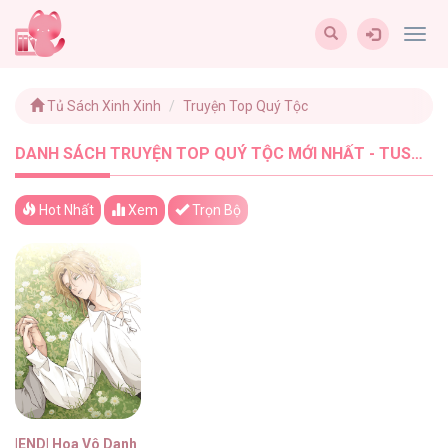
Togg
navig
Tủ Sách Xinh Xinh
Truyện Top Quý Tộc
DANH SÁCH TRUYỆN TOP QUÝ TỘC MỚI NHẤT - TUSACHXINHXINH (1)
Hot Nhất
Xem
Trọn Bộ
|END| Hoa Vô Danh