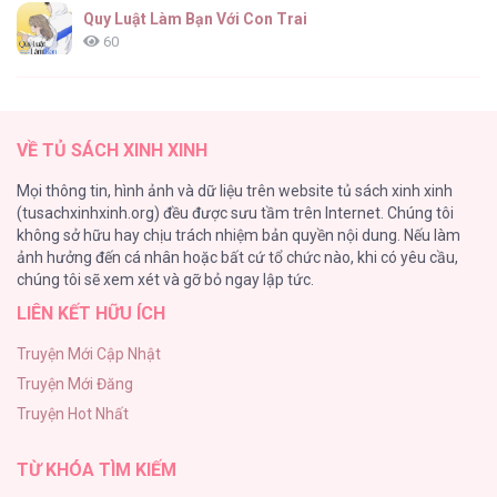
Quy Luật Làm Bạn Với Con Trai
60
Fan cuồng Boylove bị triệu hồi tới một thế giới lạ
57
VỀ TỦ SÁCH XINH XINH
Lớ Ngớ Vớ Phải Tình Yêu
Mọi thông tin, hình ảnh và dữ liệu trên website tủ sách xinh xinh
50
(tusachxinhxinh.org) đều được sưu tầm trên Internet. Chúng tôi
không sở hữu hay chịu trách nhiệm bản quyền nội dung. Nếu làm
Tuyển Tập Manhwa Ngắn Bạo Dăm
ảnh hưởng đến cá nhân hoặc bất cứ tổ chức nào, khi có yêu cầu,
44
chúng tôi sẽ xem xét và gỡ bỏ ngay lập tức.
LIÊN KẾT HỮU ÍCH
CẨN THẬN TRĂNG TRÒN THÁNG 3 ĐẤY
43
Truyện Mới Cập Nhật
Truyện Mới Đăng
Con Tim Rung Động
Truyện Hot Nhất
41
TỪ KHÓA TÌM KIẾM