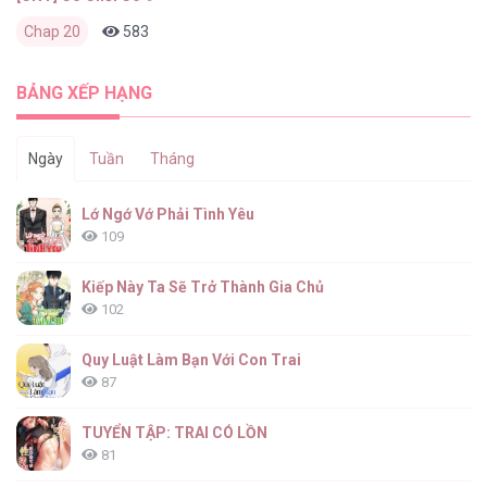
Chap 20
583
0
1 tháng trước
BẢNG XẾP HẠNG
Ngày
Tuần
Tháng
Lớ Ngớ Vớ Phải Tình Yêu
109
Kiếp Này Ta Sẽ Trở Thành Gia Chủ
102
Quy Luật Làm Bạn Với Con Trai
87
TUYỂN TẬP: TRAI CÓ LỒN
81