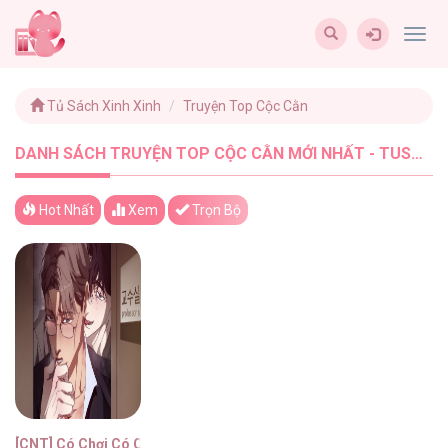
Togg
navig
Tủ Sách Xinh Xinh
Truyện Top Cộc Cằn
DANH SÁCH TRUYỆN TOP CỘC CẰN MỚI NHẤT - TUSACHXINHXINH (1)
Hot Nhất
Xem
Trọn Bộ
[CNT] Có Chơi Có Chịu