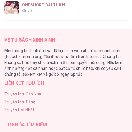
ONESHORT BÁI THIẾN
79
Tổng hợp boylove 18+
75
VỀ TỦ SÁCH XINH XINH
TUYỂN TẬP MANHWA BÍ MẬT CƠ THỂ
Mọi thông tin, hình ảnh và dữ liệu trên website tủ sách xinh xinh
72
(tusachxinhxinh.org) đều được sưu tầm trên Internet. Chúng tôi
không sở hữu hay chịu trách nhiệm bản quyền nội dung. Nếu làm
Hầu Nữ Bị Nguyền Rủa Trong Lâu Đài Của Công Tước
ảnh hưởng đến cá nhân hoặc bất cứ tổ chức nào, khi có yêu cầu,
68
chúng tôi sẽ xem xét và gỡ bỏ ngay lập tức.
LIÊN KẾT HỮU ÍCH
CẨN THẬN TRĂNG TRÒN THÁNG 3 ĐẤY
51
Truyện Mới Cập Nhật
Truyện Mới Đăng
Tuyển Tập Manhwa Ngắn Bạo Dăm
Truyện Hot Nhất
49
TỪ KHÓA TÌM KIẾM