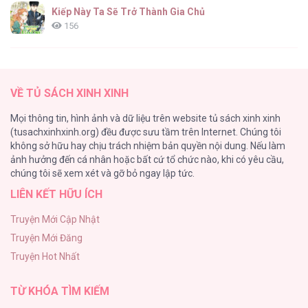
Kiếp Này Ta Sẽ Trở Thành Gia Chủ
156
ONESHOT CHỊCH
154
VỀ TỦ SÁCH XINH XINH
Cuộc Sống Sung Sướng Trong Tù
Mọi thông tin, hình ảnh và dữ liệu trên website tủ sách xinh xinh
139
(tusachxinhxinh.org) đều được sưu tầm trên Internet. Chúng tôi
không sở hữu hay chịu trách nhiệm bản quyền nội dung. Nếu làm
Tổng hợp boylove 18+
ảnh hưởng đến cá nhân hoặc bất cứ tổ chức nào, khi có yêu cầu,
135
chúng tôi sẽ xem xét và gỡ bỏ ngay lập tức.
LIÊN KẾT HỮU ÍCH
Đứa Nhỏ Không Phải Là Con Anh
132
Truyện Mới Cập Nhật
Truyện Mới Đăng
Mùa Xuân Hoa Nở
Truyện Hot Nhất
104
TỪ KHÓA TÌM KIẾM