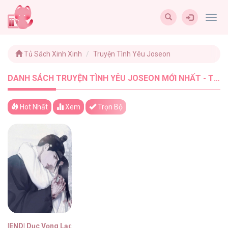
Togg
navig
Tủ Sách Xinh Xinh
Truyện Tình Yêu Joseon
DANH SÁCH TRUYỆN TÌNH YÊU JOSEON MỚI NHẤT - TUSACHXINHXINH (1)
Hot Nhất
Xem
Trọn Bộ
|END| Dục Vọng Lạc Lối