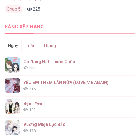
Chap 5
225
0
2 tháng trước
BẢNG XẾP HẠNG
Ngày
Tuần
Tháng
Cô Nàng Hết Thuốc Chữa
231
YÊU EM THÊM LẦN NỮA (LOVE ME AGAIN)
216
Bệnh Yêu
192
Vương Miện Lục Bảo
178