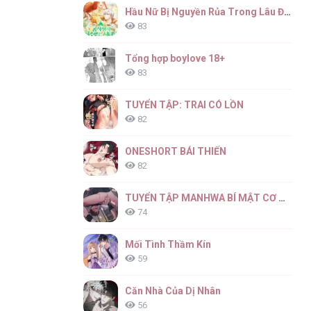
Hầu Nữ Bị Nguyền Rủa Trong Lâu Đài Của Công Tước
83
Tổng hợp boylove 18+
83
TUYỂN TẬP: TRAI CÓ LỒN
82
ONESHORT BÁI THIẾN
82
TUYỂN TẬP MANHWA BÍ MẬT CƠ THỂ
74
Mối Tình Thầm Kín
59
Căn Nhà Của Dị Nhân
56