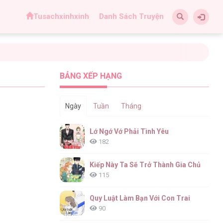
Tusachxinhxinh
Danh Sách Truyện
BẢNG XẾP HẠNG
Ngày
Tuần
Tháng
Lớ Ngớ Vớ Phải Tình Yêu
182
Kiếp Này Ta Sẽ Trở Thành Gia Chủ
115
Quy Luật Làm Bạn Với Con Trai
90