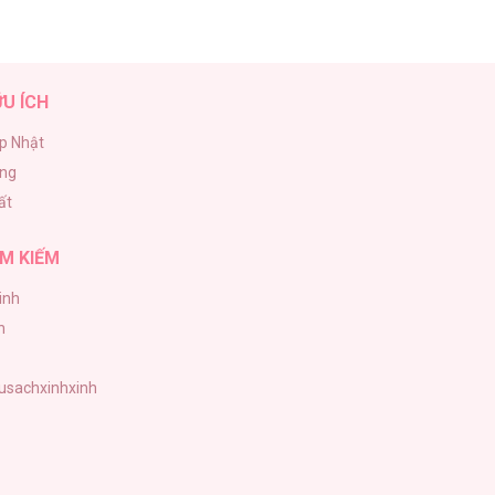
ỮU ÍCH
p Nhật
ăng
ất
M KIẾM
inh
h
tusachxinhxinh