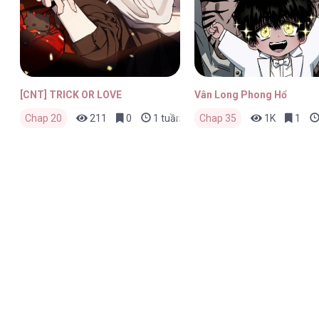
[CNT] TRICK OR LOVE
Vân Long Phong Hổ
Chap 20
211
0
1 tuần trước
Chap 35
1K
1