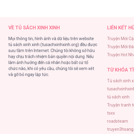
VỀ TỦ SÁCH XINH XINH
LIÊN KẾT H
Mọi thông tin, hình ảnh và dữ liệu trên website
Truyện Mới Cậ
tủ sách xinh xinh (tusachxinhxinh.org) đều được
Truyện Mới Đ
sưu tầm trên Internet. Chúng tôi không sở hữu
Truyện Hot Nh
hay chịu trách nhiệm bản quyền nội dung. Nếu
làm ảnh hưởng đến cá nhân hoặc bất cứ tổ
chức nào, khi có yêu cầu, chúng tôi sẽ xem xét
TỪ KHÓA TÌ
và gỡ bỏ ngay lập tức.
Tủ sách xinh x
tusachxinhxin
tủ sách xinh
Truyện tranh 
tsxx
roadsteam
truyen3hsang