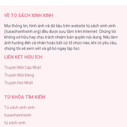
Cách Khiến Phu Quân Đứng Về Phía Tôi
47
VỀ TỦ SÁCH XINH XINH
Vạch giới hạn
Mọi thông tin, hình ảnh và dữ liệu trên website tủ sách xinh xinh
44
(tusachxinhxinh.org) đều được sưu tầm trên Internet. Chúng tôi
không sở hữu hay chịu trách nhiệm bản quyền nội dung. Nếu làm
Cash Or Credit
ảnh hưởng đến cá nhân hoặc bất cứ tổ chức nào, khi có yêu cầu,
44
chúng tôi sẽ xem xét và gỡ bỏ ngay lập tức.
LIÊN KẾT HỮU ÍCH
BÌNH MINH CHIA CẮT BÓNG ĐÊM
38
Truyện Mới Cập Nhật
Truyện Mới Đăng
ONESHOT CHỊCH VỒN CHỊCH VÃ
Truyện Hot Nhất
31
TỪ KHÓA TÌM KIẾM
Tủ sách xinh xinh
tusachxinhxinh
tủ sách xinh