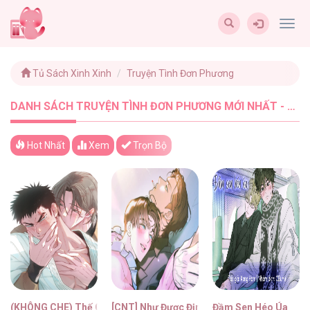
Togg
navig
Tủ Sách Xinh Xinh
Truyện Tình Đơn Phương
DANH SÁCH TRUYỆN TÌNH ĐƠN PHƯƠNG MỚI NHẤT - TUSACHXINHXINH (10)
Hot Nhất
Xem
Trọn Bộ
(KHÔNG CHE) Thế Giới Của Tôi
[CNT] Như Được Định Sẵn
Đầm Sen Héo Úa