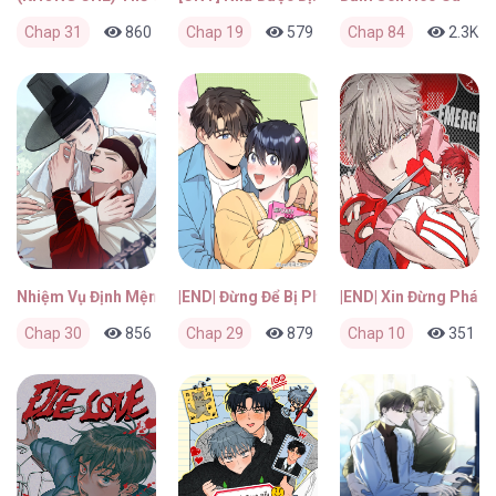
Chap 31
860
0
Chap 19
15 giờ trước
579
0
Chap 84
16 giờ trước
2.3K
Nhiệm Vụ Định Mệnh
|END| Đừng Để Bị Phát Hiện!!
|END| Xin Đừng Phá V
Chap 30
856
0
Chap 29
2 tháng trước
879
0
Chap 10
2 tháng trước
351