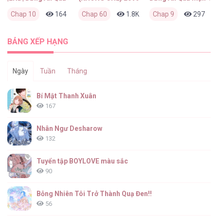
Chap 10
164
0
Chap 60
2 tuần trước
1.8K
1
Chap 9
4 tuần trước
297
BẢNG XẾP HẠNG
Ngày
Tuần
Tháng
Bí Mật Thanh Xuân
167
Nhân Ngư Desharow
132
Tuyển tập BOYLOVE màu sắc
90
Bỗng Nhiên Tôi Trở Thành Quạ Đen!!
56