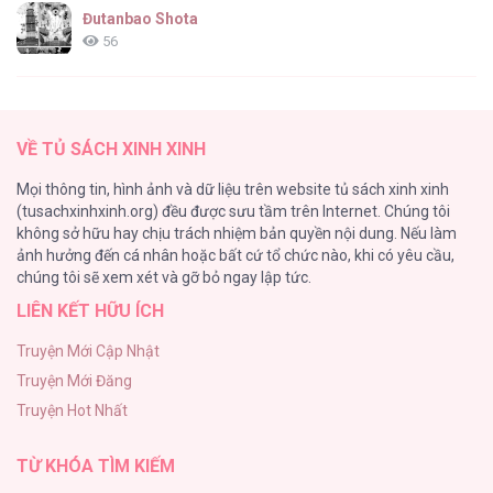
Đutanbao Shota
56
Tên Khốn Đáng Yêu Của Tôi
55
VỀ TỦ SÁCH XINH XINH
Kiếp Này Ta Sẽ Trở Thành Gia Chủ
Mọi thông tin, hình ảnh và dữ liệu trên website tủ sách xinh xinh
54
(tusachxinhxinh.org) đều được sưu tầm trên Internet. Chúng tôi
không sở hữu hay chịu trách nhiệm bản quyền nội dung. Nếu làm
Một Đêm Nọ Đột Nhiên Yandere Tới!
ảnh hưởng đến cá nhân hoặc bất cứ tổ chức nào, khi có yêu cầu,
51
chúng tôi sẽ xem xét và gỡ bỏ ngay lập tức.
LIÊN KẾT HỮU ÍCH
Cách Khiến Phu Quân Đứng Về Phía Tôi
48
Truyện Mới Cập Nhật
Truyện Mới Đăng
ONESHOT CHỊCH VỒN CHỊCH VÃ
Truyện Hot Nhất
47
TỪ KHÓA TÌM KIẾM