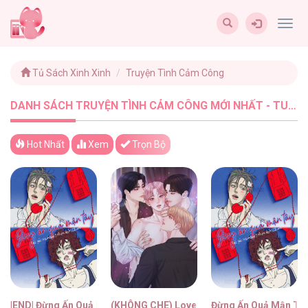
Togg
navig
Tủ Sách Xinh Xinh
Truyện Tình Cảm Công
DANH SÁCH TRUYỆN TÌNH CẢM CÔNG MỚI NHẤT - TUSACHXINHXINH (3)
Hot Nhất
Xem
Trọn Bộ
|END| Đừng Ấn Quả Mận Tây
(KHÔNG CHE) Love Remedy
Đừng Ấn Quả Mận Tâ