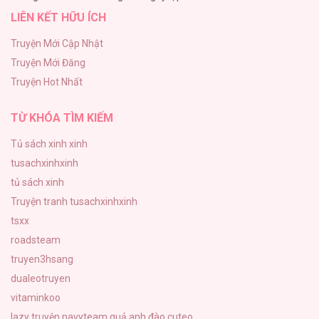
LIÊN KẾT HỮU ÍCH
A Nào, Ngậm Thìa Vàng Nhé?
81
Truyện Mới Cập Nhật
Truyện Mới Đăng
Liveta
Truyện Hot Nhất
72
TỪ KHÓA TÌM KIẾM
Tủ sách xinh xinh
tusachxinhxinh
tủ sách xinh
Truyện tranh tusachxinhxinh
tsxx
roadsteam
truyen3hsang
dualeotruyen
vitaminkoo
lazy truyện
navyteam
quả anh đào cuteo