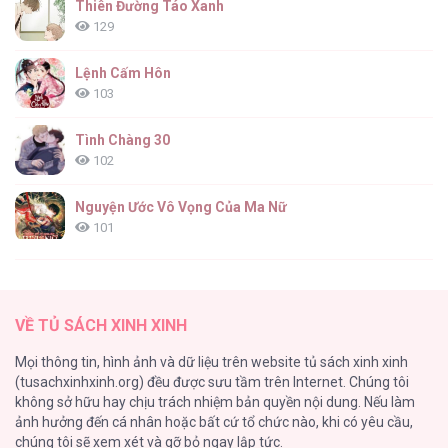
Thiên Đường Táo Xanh
129
Lệnh Cấm Hôn
103
Tình Chàng 30
102
Nguyện Ước Vô Vọng Của Ma Nữ
101
Đầm Sen Héo Úa
95
VỀ TỦ SÁCH XINH XINH
Quý Cô Thế Giới Ngầm
Mọi thông tin, hình ảnh và dữ liệu trên website tủ sách xinh xinh
95
(tusachxinhxinh.org) đều được sưu tầm trên Internet. Chúng tôi
không sở hữu hay chịu trách nhiệm bản quyền nội dung. Nếu làm
Búp Măng Hư Và Đối Tác Hoàn Hảo
ảnh hưởng đến cá nhân hoặc bất cứ tổ chức nào, khi có yêu cầu,
86
chúng tôi sẽ xem xét và gỡ bỏ ngay lập tức.