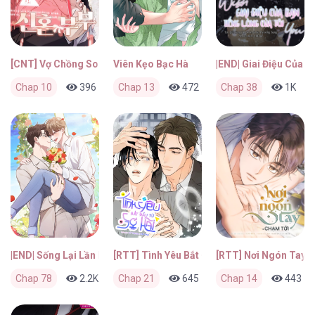
[CNT] Vợ Chồng Son
Viên Kẹo Bạc Hà
|END| Giai Điệu Của 
Chap 10
396
0
Chap 13
2 tháng trước
472
0
Chap 38
2 tháng trước
1K
|END| Sống Lại Lần Nữa
[RTT] Tình Yêu Bắt Đầu Từ Sợ Hãi
[RTT] Nơi Ngón Tay 
Chap 78
2.2K
0
Chap 21
2 tháng trước
645
0
Chap 14
2 tháng trước
443