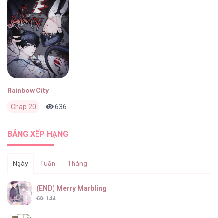
Rainbow City
Chap 20
636
0
2 tháng trước
BẢNG XẾP HẠNG
Ngày
Tuần
Tháng
(END) Merry Marbling
144