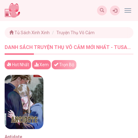
Togg
navig
Tủ Sách Xinh Xinh
Truyện Thụ Vô Cảm
DANH SÁCH TRUYỆN THỤ VÔ CẢM MỚI NHẤT - TUSACHXINHXINH (1)
Hot Nhất
Xem
Trọn Bộ
Antidote