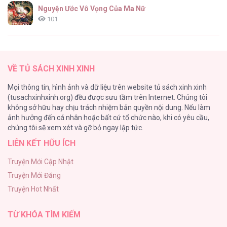
Nguyện Ước Vô Vọng Của Ma Nữ
101
Đầm Sen Héo Úa
95
VỀ TỦ SÁCH XINH XINH
Quý Cô Thế Giới Ngầm
Mọi thông tin, hình ảnh và dữ liệu trên website tủ sách xinh xinh
95
(tusachxinhxinh.org) đều được sưu tầm trên Internet. Chúng tôi
không sở hữu hay chịu trách nhiệm bản quyền nội dung. Nếu làm
Búp Măng Hư Và Đối Tác Hoàn Hảo
ảnh hưởng đến cá nhân hoặc bất cứ tổ chức nào, khi có yêu cầu,
86
chúng tôi sẽ xem xét và gỡ bỏ ngay lập tức.
LIÊN KẾT HỮU ÍCH
A Nào, Ngậm Thìa Vàng Nhé?
81
Truyện Mới Cập Nhật
Truyện Mới Đăng
Liveta
Truyện Hot Nhất
72
TỪ KHÓA TÌM KIẾM