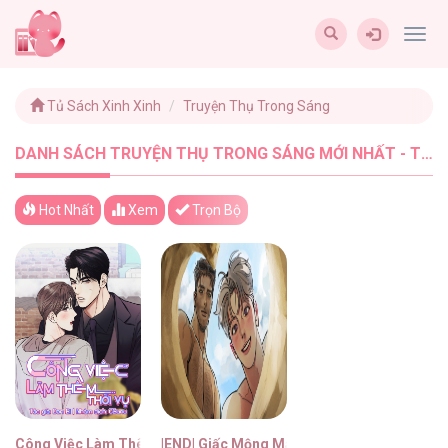
Togg
navig
Tủ Sách Xinh Xinh
Truyện Thụ Trong Sáng
DANH SÁCH TRUYỆN THỤ TRONG SÁNG MỚI NHẤT - TUSACHXINHXINH (2)
Hot Nhất
Xem
Trọn Bộ
Công Việc Làm Thêm Thời Vụ
|END| Giấc Mộng May Mắn