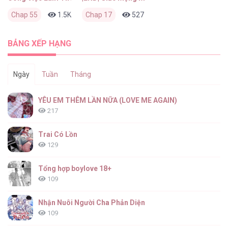
Chap 55
1.5K
0
Chap 17
16 giờ trước
527
0
2 tháng trước
BẢNG XẾP HẠNG
Ngày
Tuần
Tháng
YÊU EM THÊM LẦN NỮA (LOVE ME AGAIN)
217
Trai Có Lồn
129
Tổng hợp boylove 18+
109
Nhận Nuôi Người Cha Phản Diện
109