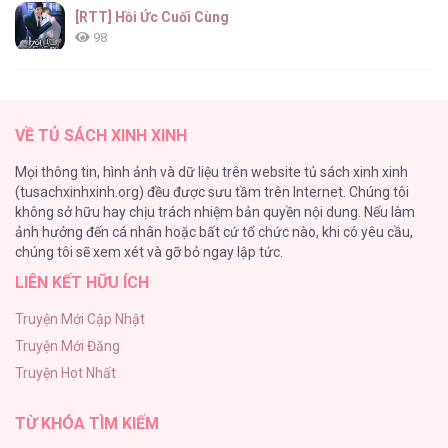
[RTT] Hồi Ức Cuối Cùng
98
Vết Tích Của Ánh Dương
89
VỀ TỦ SÁCH XINH XINH
Tự Do Trong Mơ
Mọi thông tin, hình ảnh và dữ liệu trên website tủ sách xinh xinh
75
(tusachxinhxinh.org) đều được sưu tầm trên Internet. Chúng tôi
không sở hữu hay chịu trách nhiệm bản quyền nội dung. Nếu làm
Vương Miện Lục Bảo
ảnh hưởng đến cá nhân hoặc bất cứ tổ chức nào, khi có yêu cầu,
75
chúng tôi sẽ xem xét và gỡ bỏ ngay lập tức.
LIÊN KẾT HỮU ÍCH
Chào Mừng Đến Với Văn Hóa Milf
70
Truyện Mới Cập Nhật
Truyện Mới Đăng
ONESHOT CHỊCH
Truyện Hot Nhất
68
TỪ KHÓA TÌM KIẾM