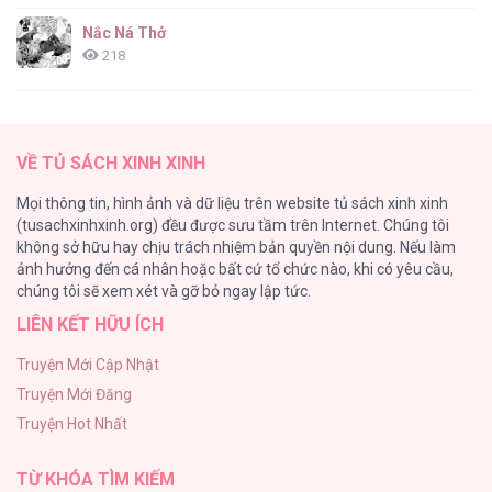
Nắc Ná Thở
218
Nhân Ngư Desharow
205
VỀ TỦ SÁCH XINH XINH
Cây Không Có Rễ
Mọi thông tin, hình ảnh và dữ liệu trên website tủ sách xinh xinh
191
(tusachxinhxinh.org) đều được sưu tầm trên Internet. Chúng tôi
không sở hữu hay chịu trách nhiệm bản quyền nội dung. Nếu làm
Làm vị cứu tinh thật dễ dàng
ảnh hưởng đến cá nhân hoặc bất cứ tổ chức nào, khi có yêu cầu,
186
chúng tôi sẽ xem xét và gỡ bỏ ngay lập tức.
LIÊN KẾT HỮU ÍCH
Thiên Đường Táo Xanh
156
Truyện Mới Cập Nhật
Truyện Mới Đăng
(END) Merry Marbling
Truyện Hot Nhất
150
TỪ KHÓA TÌM KIẾM