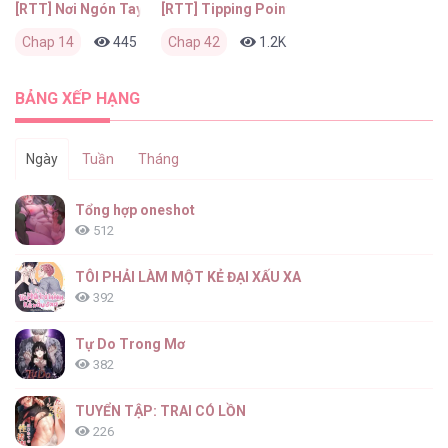
[RTT] Nơi Ngón Tay Chạm Tới
[RTT] Tipping Point
Chap 14
445
0
Chap 42
2 tháng trước
1.2K
0
2 tháng trước
BẢNG XẾP HẠNG
Ngày
Tuần
Tháng
Tổng hợp oneshot
512
TÔI PHẢI LÀM MỘT KẺ ĐẠI XẤU XA
392
Tự Do Trong Mơ
382
TUYỂN TẬP: TRAI CÓ LỒN
226