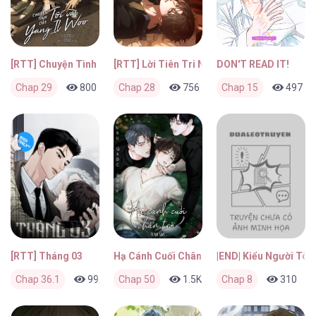
[RTT] Chuyện Tình Của Tôi Và Yang Il Woo
[RTT] Lời Tiên Tri Ngọt Ngào Trong Nét Mự
DON'T READ IT!
Chap 29
800
0
Chap 28
2 tháng trước
756
0
Chap 15
2 tháng trước
497
[RTT] Tháng 03
Hạ Cánh Cuối Chân Trời
|END| Kiểu Người Tôi
Chap 36.1
992
Chap 50
0
2 tháng trước
1.5K
0
Chap 8
2 tháng trước
310