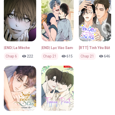
|END| La Mèche
|END| Lạc Vào Samcheonpo
[RTT] Tình Yêu Bắt Đ
Chap 6
222
0
Chap 21
2 tháng trước
615
0
Chap 21
2 tháng trước
646