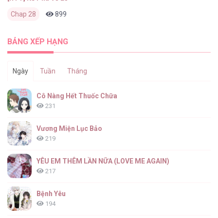
Chap 28
899
1
3 ngày trước
BẢNG XẾP HẠNG
Ngày
Tuần
Tháng
Cô Nàng Hết Thuốc Chữa
231
Vương Miện Lục Bảo
219
YÊU EM THÊM LẦN NỮA (LOVE ME AGAIN)
217
Bệnh Yêu
194