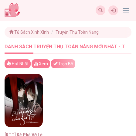
Togg
navig
Tủ Sách Xinh Xinh
Truyện Thụ Toàn Năng
DANH SÁCH TRUYỆN THỤ TOÀN NĂNG MỚI NHẤT - TUSACHXINHXINH (1)
Hot Nhất
Xem
Trọn Bộ
[RTT] Kẻ Phá Vỡ Lời Nguyền Của Gia Tộc