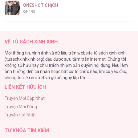
ONESHOT CHỊCH
193
Tổng hợp boylove 18+
187
VỀ TỦ SÁCH XINH XINH
Kiếp Này Ta Sẽ Trở Thành Gia Chủ
Mọi thông tin, hình ảnh và dữ liệu trên website tủ sách xinh xinh
184
(tusachxinhxinh.org) đều được sưu tầm trên Internet. Chúng tôi
không sở hữu hay chịu trách nhiệm bản quyền nội dung. Nếu làm
Cuộc Sống Sung Sướng Trong Tù
ảnh hưởng đến cá nhân hoặc bất cứ tổ chức nào, khi có yêu cầu,
140
chúng tôi sẽ xem xét và gỡ bỏ ngay lập tức.
LIÊN KẾT HỮU ÍCH
Đứa Nhỏ Không Phải Là Con Anh
132
Truyện Mới Cập Nhật
Truyện Mới Đăng
Mùa Xuân Hoa Nở
Truyện Hot Nhất
104
TỪ KHÓA TÌM KIẾM