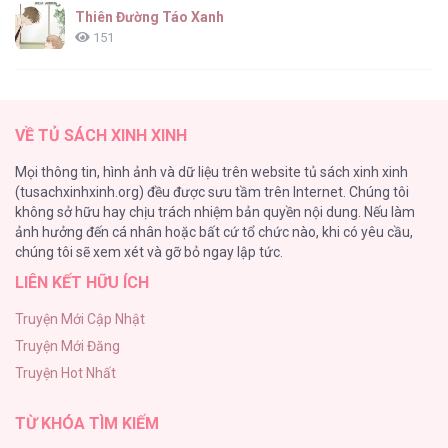
Thiên Đường Táo Xanh
151
(END) Merry Marbling
149
VỀ TỦ SÁCH XINH XINH
Cây Không Có Rễ
Mọi thông tin, hình ảnh và dữ liệu trên website tủ sách xinh xinh
140
(tusachxinhxinh.org) đều được sưu tầm trên Internet. Chúng tôi
không sở hữu hay chịu trách nhiệm bản quyền nội dung. Nếu làm
Phạm Luật
ảnh hưởng đến cá nhân hoặc bất cứ tổ chức nào, khi có yêu cầu,
123
chúng tôi sẽ xem xét và gỡ bỏ ngay lập tức.
LIÊN KẾT HỮU ÍCH
Làm vị cứu tinh thật dễ dàng
113
Truyện Mới Cập Nhật
Truyện Mới Đăng
|END| Định Tên Mối Quan Hệ
Truyện Hot Nhất
109
TỪ KHÓA TÌM KIẾM