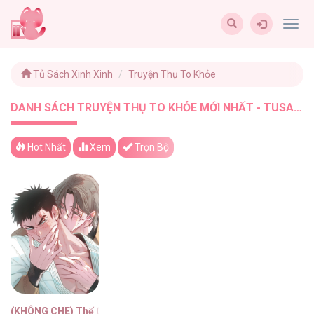
Togg
navig
Tủ Sách Xinh Xinh
Truyện Thụ To Khỏe
DANH SÁCH TRUYỆN THỤ TO KHỎE MỚI NHẤT - TUSACHXINHXINH (1)
Hot Nhất
Xem
Trọn Bộ
(KHÔNG CHE) Thế Giới Của Tôi