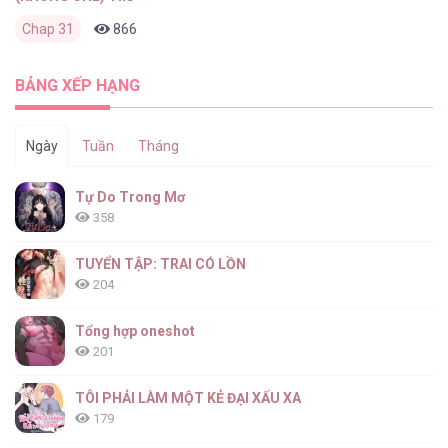
Chap 31
866
0
2 ngày trước
BẢNG XẾP HẠNG
Ngày
Tuần
Tháng
Tự Do Trong Mơ
358
TUYỂN TẬP: TRAI CÓ LỒN
204
Tổng hợp oneshot
201
TÔI PHẢI LÀM MỘT KẺ ĐẠI XẤU XA
179