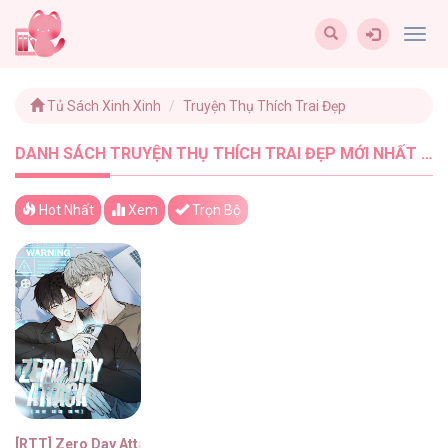
Togg
navig
Tủ Sách Xinh Xinh
Truyện Thụ Thích Trai Đẹp
DANH SÁCH TRUYỆN THỤ THÍCH TRAI ĐẸP MỚI NHẤT - TUSACHXINHXINH (1)
Hot Nhất
Xem
Trọn Bộ
[RTT] Zero Day Attack