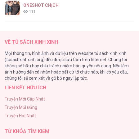
ONESHOT CHỊCH
111
[RTT] Hồi Ức Cuối Cùng
107
VỀ TỦ SÁCH XINH XINH
Tự Do Trong Mơ
Mọi thông tin, hình ảnh và dữ liệu trên website tủ sách xinh xinh
98
(tusachxinhxinh.org) đều được sưu tầm trên Internet. Chúng tôi
không sở hữu hay chịu trách nhiệm bản quyền nội dung. Nếu làm
TUYỂN TẬP: TRAI CÓ LỒN
ảnh hưởng đến cá nhân hoặc bất cứ tổ chức nào, khi có yêu cầu,
92
chúng tôi sẽ xem xét và gỡ bỏ ngay lập tức.
LIÊN KẾT HỮU ÍCH
Kiếp Này Ta Sẽ Trở Thành Gia Chủ
91
Truyện Mới Cập Nhật
Truyện Mới Đăng
Vết Tích Của Ánh Dương
Truyện Hot Nhất
89
TỪ KHÓA TÌM KIẾM