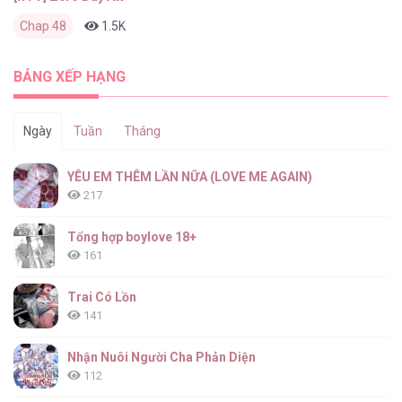
Chap 48
1.5K
0
2 tháng trước
BẢNG XẾP HẠNG
Ngày
Tuần
Tháng
YÊU EM THÊM LẦN NỮA (LOVE ME AGAIN)
217
Tổng hợp boylove 18+
161
Trai Có Lồn
141
Nhận Nuôi Người Cha Phản Diện
112