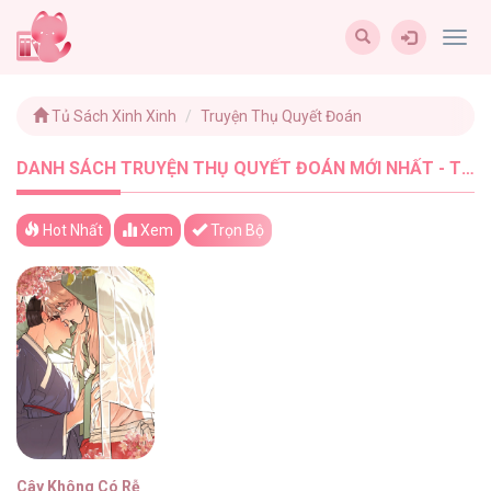
Togg
navig
Tủ Sách Xinh Xinh
Truyện Thụ Quyết Đoán
DANH SÁCH TRUYỆN THỤ QUYẾT ĐOÁN MỚI NHẤT - TUSACHXINHXINH (1)
Hot Nhất
Xem
Trọn Bộ
Cây Không Có Rễ