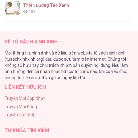
Thiên Đường Táo Xanh
151
(END) Merry Marbling
149
VỀ TỦ SÁCH XINH XINH
Cây Không Có Rễ
Mọi thông tin, hình ảnh và dữ liệu trên website tủ sách xinh xinh
140
(tusachxinhxinh.org) đều được sưu tầm trên Internet. Chúng tôi
không sở hữu hay chịu trách nhiệm bản quyền nội dung. Nếu làm
Phạm Luật
ảnh hưởng đến cá nhân hoặc bất cứ tổ chức nào, khi có yêu cầu,
123
chúng tôi sẽ xem xét và gỡ bỏ ngay lập tức.
LIÊN KẾT HỮU ÍCH
Làm vị cứu tinh thật dễ dàng
113
Truyện Mới Cập Nhật
Truyện Mới Đăng
|END| Định Tên Mối Quan Hệ
Truyện Hot Nhất
109
TỪ KHÓA TÌM KIẾM