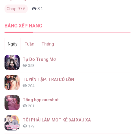
Chap 97.6
3.1K
0
2 tháng trước
BẢNG XẾP HẠNG
Ngày
Tuần
Tháng
Tự Do Trong Mơ
358
TUYỂN TẬP: TRAI CÓ LỒN
204
Tổng hợp oneshot
201
TÔI PHẢI LÀM MỘT KẺ ĐẠI XẤU XA
179