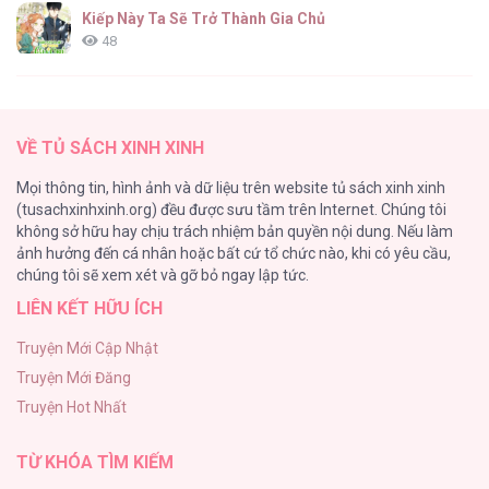
Kiếp Này Ta Sẽ Trở Thành Gia Chủ
48
Cách Khiến Phu Quân Đứng Về Phía Tôi
47
VỀ TỦ SÁCH XINH XINH
Vạch giới hạn
Mọi thông tin, hình ảnh và dữ liệu trên website tủ sách xinh xinh
44
(tusachxinhxinh.org) đều được sưu tầm trên Internet. Chúng tôi
không sở hữu hay chịu trách nhiệm bản quyền nội dung. Nếu làm
Cash Or Credit
ảnh hưởng đến cá nhân hoặc bất cứ tổ chức nào, khi có yêu cầu,
44
chúng tôi sẽ xem xét và gỡ bỏ ngay lập tức.
LIÊN KẾT HỮU ÍCH
BÌNH MINH CHIA CẮT BÓNG ĐÊM
38
Truyện Mới Cập Nhật
Truyện Mới Đăng
ONESHOT CHỊCH VỒN CHỊCH VÃ
Truyện Hot Nhất
31
TỪ KHÓA TÌM KIẾM