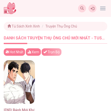
Togg
navig
Tủ Sách Xinh Xinh
Truyện Thụ Ông Chú
DANH SÁCH TRUYỆN THỤ ÔNG CHÚ MỚI NHẤT - TUSACHXINHXINH (1)
Hot Nhất
Xem
Trọn Bộ
|END| Bánh Mới Khó Cưỡng