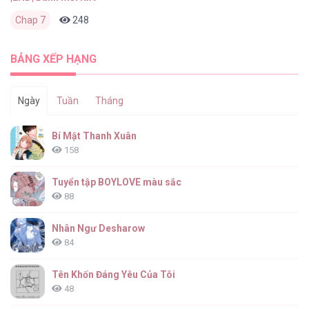
Chap 7
248
0
2 tháng trước
BẢNG XẾP HẠNG
Ngày
Tuần
Tháng
Bí Mật Thanh Xuân
158
Tuyển tập BOYLOVE màu sắc
88
Nhân Ngư Desharow
84
Tên Khốn Đáng Yêu Của Tôi
48