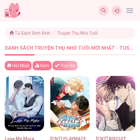
Togg
navig
Tủ Sách Xinh Xinh
Truyện Thụ Nhỏ Tuổi
DANH SÁCH TRUYỆN THỤ NHỎ TUỔI MỚI NHẤT - TUSACHXINHXINH (4)
Hot Nhất
Xem
Trọn Bộ
Love Me More
[CNT] PLAYMATE
[CNT] BISCUIT