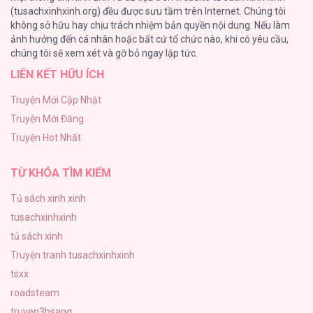
(tusachxinhxinh.org) đều được sưu tầm trên Internet. Chúng tôi
không sở hữu hay chịu trách nhiệm bản quyền nội dung. Nếu làm
Phạm Luật
ảnh hưởng đến cá nhân hoặc bất cứ tổ chức nào, khi có yêu cầu,
123
chúng tôi sẽ xem xét và gỡ bỏ ngay lập tức.
LIÊN KẾT HỮU ÍCH
Làm vị cứu tinh thật dễ dàng
113
Truyện Mới Cập Nhật
Truyện Mới Đăng
|END| Định Tên Mối Quan Hệ
Truyện Hot Nhất
109
TỪ KHÓA TÌM KIẾM
Tủ sách xinh xinh
tusachxinhxinh
tủ sách xinh
Truyện tranh tusachxinhxinh
tsxx
roadsteam
truyen3hsang