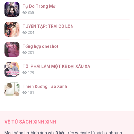
Tự Do Trong Mơ
358
TUYỂN TẬP: TRAI CÓ LỒN
204
Tổng hợp oneshot
201
TÔI PHẢI LÀM MỘT KẺ ĐẠI XẤU XA
179
Thiên Đường Táo Xanh
151
(END) Merry Marbling
149
VỀ TỦ SÁCH XINH XINH
Cây Không Có Rễ
Mọi thông tin, hình ảnh và dữ liệu trên website tủ sách xinh xinh
140