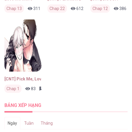
Chap 13
311
0
Chap 22
1 tuần trước
612
0
Chap 12
1 tháng trước
386
[CNT] Pick Me, Love Me
Chap 1
83
0
2 tháng trước
BẢNG XẾP HẠNG
Ngày
Tuần
Tháng