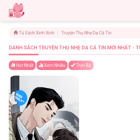
Tủ Sách Xinh Xinh
Truyện Thụ Nhẹ Dạ Cả Tin
DANH SÁCH TRUYỆN THỤ NHẸ DẠ CẢ TIN MỚI NHẤT - T
Hot Nhất
Xem
Nhiều
Trọn Bộ