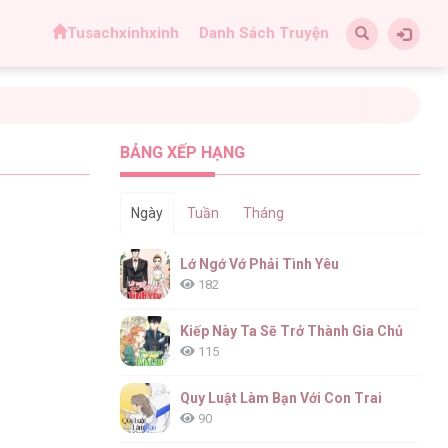
Tusachxinhxinh
Danh Sách Truyện
BẢNG XẾP HẠNG
Ngày
Tuần
Tháng
Lớ Ngớ Vớ Phải Tình Yêu
182
Kiếp Này Ta Sẽ Trở Thành Gia Chủ
115
Quy Luật Làm Bạn Với Con Trai
90