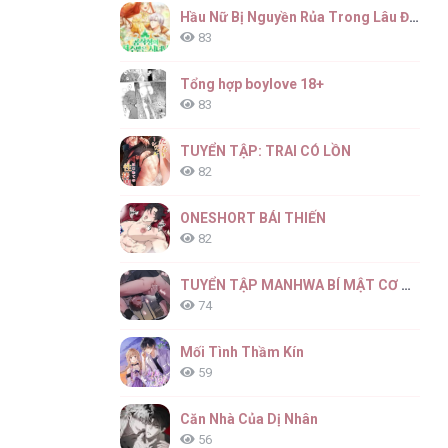
Hầu Nữ Bị Nguyền Rủa Trong Lâu Đài Của Công Tước
83
Tổng hợp boylove 18+
83
TUYỂN TẬP: TRAI CÓ LỒN
82
ONESHORT BÁI THIẾN
82
TUYỂN TẬP MANHWA BÍ MẬT CƠ THỂ
74
Mối Tình Thầm Kín
59
Căn Nhà Của Dị Nhân
56