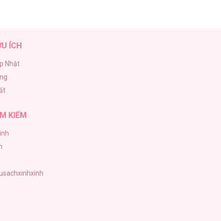
ỮU ÍCH
p Nhật
ăng
ất
M KIẾM
inh
h
tusachxinhxinh