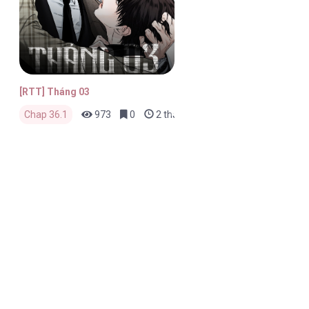
[RTT] Tháng 03
Chap 36.1
973
0
2 tháng trước