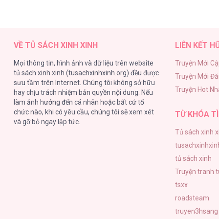
VỀ TỦ SÁCH XINH XINH
LIÊN KẾT H
Mọi thông tin, hình ảnh và dữ liệu trên website
Truyện Mới Cậ
tủ sách xinh xinh (tusachxinhxinh.org) đều được
Truyện Mới Đ
sưu tầm trên Internet. Chúng tôi không sở hữu
Truyện Hot Nh
hay chịu trách nhiệm bản quyền nội dung. Nếu
làm ảnh hưởng đến cá nhân hoặc bất cứ tổ
chức nào, khi có yêu cầu, chúng tôi sẽ xem xét
TỪ KHÓA TÌ
và gỡ bỏ ngay lập tức.
Tủ sách xinh x
tusachxinhxin
tủ sách xinh
Truyện tranh 
tsxx
roadsteam
truyen3hsang