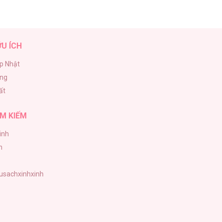
ỮU ÍCH
p Nhật
ăng
ất
M KIẾM
inh
h
tusachxinhxinh