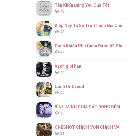
Tên Khốn Đáng Yêu Của Tôi
48
Kiếp Này Ta Sẽ Trở Thành Gia Chủ
48
Cách Khiến Phu Quân Đứng Về Phía Tôi
47
Vạch giới hạn
44
Cash Or Credit
44
BÌNH MINH CHIA CẮT BÓNG ĐÊM
38
ONESHOT CHỊCH VỒN CHỊCH VÃ
31