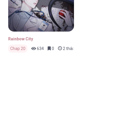
Rainbow City
Chap 20
634
0
2 tháng trước