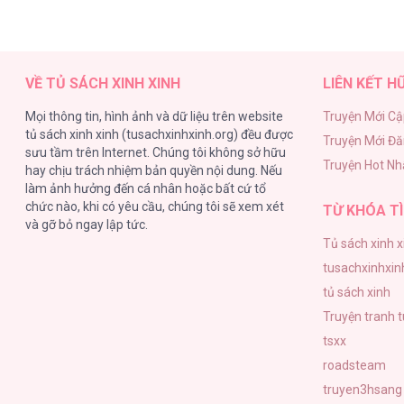
VỀ TỦ SÁCH XINH XINH
LIÊN KẾT H
Mọi thông tin, hình ảnh và dữ liệu trên website
Truyện Mới Cậ
tủ sách xinh xinh (tusachxinhxinh.org) đều được
Truyện Mới Đ
sưu tầm trên Internet. Chúng tôi không sở hữu
Truyện Hot Nh
hay chịu trách nhiệm bản quyền nội dung. Nếu
làm ảnh hưởng đến cá nhân hoặc bất cứ tổ
chức nào, khi có yêu cầu, chúng tôi sẽ xem xét
TỪ KHÓA TÌ
và gỡ bỏ ngay lập tức.
Tủ sách xinh x
tusachxinhxin
tủ sách xinh
Truyện tranh 
tsxx
roadsteam
truyen3hsang