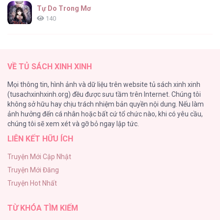
Tự Do Trong Mơ
140
Thiên Đường Táo Xanh
138
VỀ TỦ SÁCH XINH XINH
Tình Chàng 30
Mọi thông tin, hình ảnh và dữ liệu trên website tủ sách xinh xinh
102
(tusachxinhxinh.org) đều được sưu tầm trên Internet. Chúng tôi
không sở hữu hay chịu trách nhiệm bản quyền nội dung. Nếu làm
Nguyện Ước Vô Vọng Của Ma Nữ
ảnh hưởng đến cá nhân hoặc bất cứ tổ chức nào, khi có yêu cầu,
101
chúng tôi sẽ xem xét và gỡ bỏ ngay lập tức.
LIÊN KẾT HỮU ÍCH
Đầm Sen Héo Úa
95
Truyện Mới Cập Nhật
Truyện Mới Đăng
Phạm Luật
Truyện Hot Nhất
88
TỪ KHÓA TÌM KIẾM