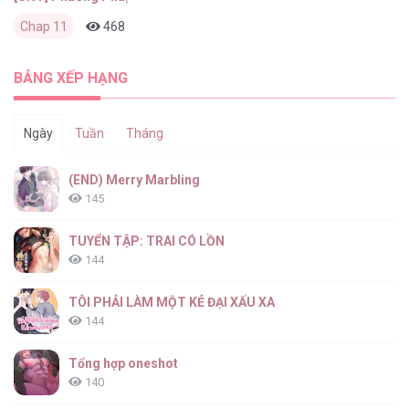
Chap 11
468
0
2 tháng trước
BẢNG XẾP HẠNG
Ngày
Tuần
Tháng
(END) Merry Marbling
145
TUYỂN TẬP: TRAI CÓ LỒN
144
TÔI PHẢI LÀM MỘT KẺ ĐẠI XẤU XA
144
Tổng hợp oneshot
140