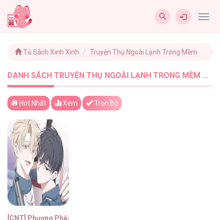
Togg
navig
Tủ Sách Xinh Xinh
Truyện Thụ Ngoài Lạnh Trong Mềm
DANH SÁCH TRUYỆN THỤ NGOÀI LẠNH TRONG MỀM MỚI NHẤT - TUSACHXINHXINH (1)
Hot Nhất
Xem
Trọn Bộ
[CNT] Phương Pháp Nhắm Trúng X