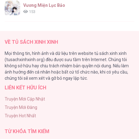
Vương Miện Lục Bảo
153
Cuộc Sống Sung Sướng Trong Tù
139
VỀ TỦ SÁCH XINH XINH
Đứa Nhỏ Không Phải Là Con Anh
Mọi thông tin, hình ảnh và dữ liệu trên website tủ sách xinh xinh
132
(tusachxinhxinh.org) đều được sưu tầm trên Internet. Chúng tôi
không sở hữu hay chịu trách nhiệm bản quyền nội dung. Nếu làm
ONESHOT CHỊCH
ảnh hưởng đến cá nhân hoặc bất cứ tổ chức nào, khi có yêu cầu,
118
chúng tôi sẽ xem xét và gỡ bỏ ngay lập tức.
LIÊN KẾT HỮU ÍCH
Kiếp Này Ta Sẽ Trở Thành Gia Chủ
118
Truyện Mới Cập Nhật
Truyện Mới Đăng
Mùa Xuân Hoa Nở
Truyện Hot Nhất
103
TỪ KHÓA TÌM KIẾM