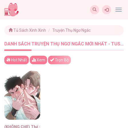
Togg
navig
Tủ Sách Xinh Xinh
Truyện Thụ Ngơ Ngác
DANH SÁCH TRUYỆN THỤ NGƠ NGÁC MỚI NHẤT - TUSACHXINHXINH (1)
Hot Nhất
Xem
Trọn Bộ
(KHÔNG CHE) Thế Giới Của Tôi