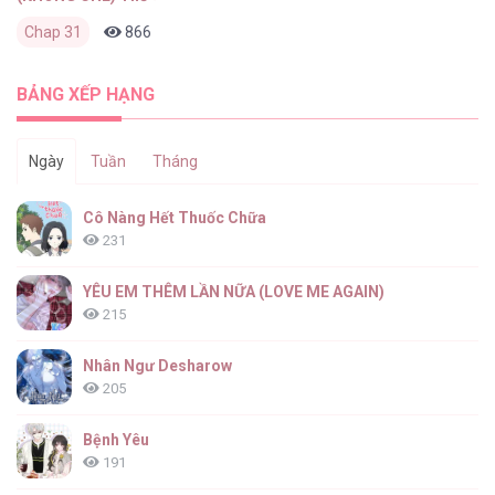
Chap 31
866
0
2 ngày trước
BẢNG XẾP HẠNG
Ngày
Tuần
Tháng
Cô Nàng Hết Thuốc Chữa
231
YÊU EM THÊM LẦN NỮA (LOVE ME AGAIN)
215
Nhân Ngư Desharow
205
Bệnh Yêu
191