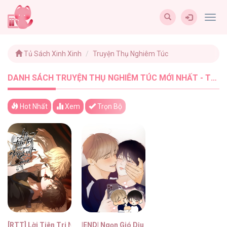
Togg
navig
Tủ Sách Xinh Xinh
Truyện Thụ Nghiêm Túc
DANH SÁCH TRUYỆN THỤ NGHIÊM TÚC MỚI NHẤT - TUSACHXINHXINH (2)
Hot Nhất
Xem
Trọn Bộ
[RTT] Lời Tiên Tri Ngọt Ngào Trong Nét Mực
|END| Ngọn Gió Dịu Dàng