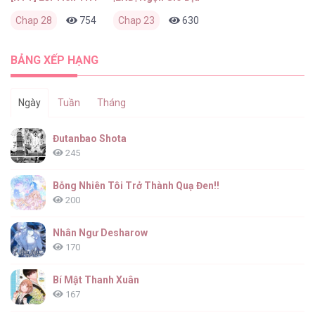
Chap 28
754
0
Chap 23
2 tháng trước
630
0
2 tháng trước
BẢNG XẾP HẠNG
Ngày
Tuần
Tháng
Đutanbao Shota
245
Bỗng Nhiên Tôi Trở Thành Quạ Đen!!
200
Nhân Ngư Desharow
170
Bí Mật Thanh Xuân
167