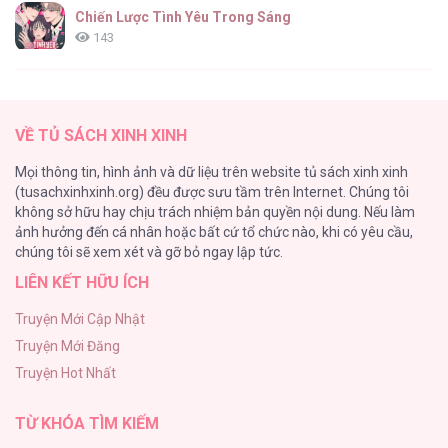
Chiến Lược Tình Yêu Trong Sáng
143
(END) Merry Marbling
142
VỀ TỦ SÁCH XINH XINH
Tuyển Tập Chjch và Chjch
Mọi thông tin, hình ảnh và dữ liệu trên website tủ sách xinh xinh
128
(tusachxinhxinh.org) đều được sưu tầm trên Internet. Chúng tôi
không sở hữu hay chịu trách nhiệm bản quyền nội dung. Nếu làm
Bỏ Quách Chồng Con Đi, Tiền Bạc Mới Là Tất Cả
ảnh hưởng đến cá nhân hoặc bất cứ tổ chức nào, khi có yêu cầu,
123
chúng tôi sẽ xem xét và gỡ bỏ ngay lập tức.
LIÊN KẾT HỮU ÍCH
Tình yêu và danh vọng
107
Truyện Mới Cập Nhật
Truyện Mới Đăng
Tùy Tâm Tùy Ý
Truyện Hot Nhất
105
TỪ KHÓA TÌM KIẾM