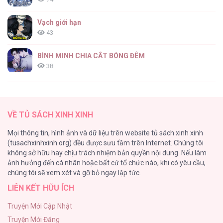
Vạch giới hạn
43
BÌNH MINH CHIA CẮT BÓNG ĐÊM
38
Thung Lũng Hẹp
27
VỀ TỦ SÁCH XINH XINH
Nuôi Vị Hôn Phu Bằng Tiền Bạc
Mọi thông tin, hình ảnh và dữ liệu trên website tủ sách xinh xinh
26
(tusachxinhxinh.org) đều được sưu tầm trên Internet. Chúng tôi
không sở hữu hay chịu trách nhiệm bản quyền nội dung. Nếu làm
Rổn Nước Lì
ảnh hưởng đến cá nhân hoặc bất cứ tổ chức nào, khi có yêu cầu,
26
chúng tôi sẽ xem xét và gỡ bỏ ngay lập tức.
LIÊN KẾT HỮU ÍCH
Tuyển Tập Manhwa Côn Trùng
26
Truyện Mới Cập Nhật
Truyện Mới Đăng
Phạm Luật