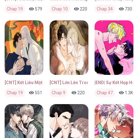
Chap 19
579
0
Chap 10
14 giờ trước
220
0
Chap 34
4 ngày trước
730
[CNT] Kết Liễu Một Vị Thần
[CNT] Lớn Lên Trong Mạnh Khỏe
|END| Sự Kết Hợp Ho
Chap 19
551
0
Chap 9
4 ngày trước
220
0
Chap 47
4 ngày trước
1.3K