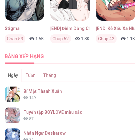
Stigma
|END| Điểm Dừng Chân Cuối Cùng
|END| Kẻ Xấu Xa Nhất
Chap 53
1.5K
0
Chap 62
2 tháng trước
1.8K
0
Chap 42
2 tháng trước
1.1K
BẢNG XẾP HẠNG
Ngày
Tuần
Tháng
Bí Mật Thanh Xuân
149
Tuyển tập BOYLOVE màu sắc
87
Nhân Ngư Desharow
74