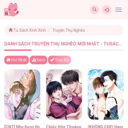
Togg
navig
Tủ Sách Xinh Xinh
Truyện Thụ Nghèo
DANH SÁCH TRUYỆN THỤ NGHÈO MỚI NHẤT - TUSACHXINHXINH (9)
Hot Nhất
Xem
Trọn Bộ
[CNT] Như Được Định Sẵn
Chiếc Hôn Thoáng Qua
(KHÔNG CHE) Hang 