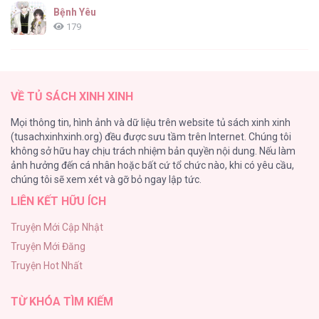
Bệnh Yêu
179
(END) Merry Marbling
150
VỀ TỦ SÁCH XINH XINH
Phế Vật Dòng Dõi Bá Tước
Mọi thông tin, hình ảnh và dữ liệu trên website tủ sách xinh xinh
135
(tusachxinhxinh.org) đều được sưu tầm trên Internet. Chúng tôi
không sở hữu hay chịu trách nhiệm bản quyền nội dung. Nếu làm
Đứa Nhỏ Không Phải Là Con Anh
ảnh hưởng đến cá nhân hoặc bất cứ tổ chức nào, khi có yêu cầu,
124
chúng tôi sẽ xem xét và gỡ bỏ ngay lập tức.
LIÊN KẾT HỮU ÍCH
Vương Miện Lục Bảo
113
Truyện Mới Cập Nhật
Truyện Mới Đăng
Mùa Xuân Hoa Nở
Truyện Hot Nhất
103
TỪ KHÓA TÌM KIẾM