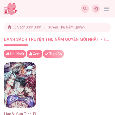
Togg
navig
Tủ Sách Xinh Xinh
Truyện Thụ Nắm Quyền
DANH SÁCH TRUYỆN THỤ NẮM QUYỀN MỚI NHẤT - TUSACHXINHXINH (1)
Hot Nhất
Xem
Trọn Bộ
Làm Vị Cứu Tinh Thật Dễ Dàng