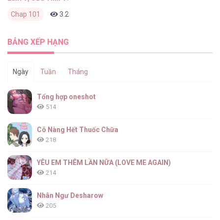
Chap 101
3.2K
0
2 tháng trước
BẢNG XẾP HẠNG
Ngày
Tuần
Tháng
Tổng hợp oneshot
514
Cô Nàng Hết Thuốc Chữa
218
YÊU EM THÊM LẦN NỮA (LOVE ME AGAIN)
214
Nhân Ngư Desharow
205