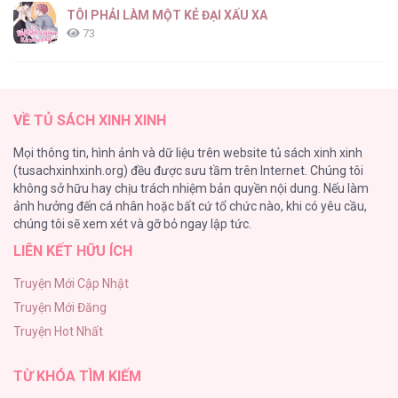
TÔI PHẢI LÀM MỘT KẺ ĐẠI XẤU XA
73
Những Nam Chính Bị Mắc Kẹt Trong Nhà Tôi
69
VỀ TỦ SÁCH XINH XINH
Alpha Trauma
Mọi thông tin, hình ảnh và dữ liệu trên website tủ sách xinh xinh
62
(tusachxinhxinh.org) đều được sưu tầm trên Internet. Chúng tôi
không sở hữu hay chịu trách nhiệm bản quyền nội dung. Nếu làm
Serena
ảnh hưởng đến cá nhân hoặc bất cứ tổ chức nào, khi có yêu cầu,
59
chúng tôi sẽ xem xét và gỡ bỏ ngay lập tức.
LIÊN KẾT HỮU ÍCH
Thoát Khỏi Tầng Hầm
59
Truyện Mới Cập Nhật
Truyện Mới Đăng
HEAVY RAIN
Truyện Hot Nhất
55
TỪ KHÓA TÌM KIẾM