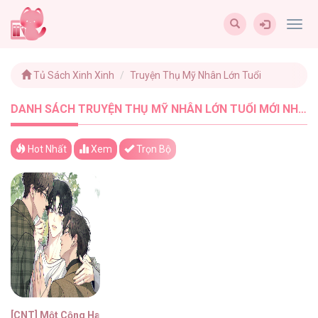
Togg
navig
Tủ Sách Xinh Xinh
Truyện Thụ Mỹ Nhân Lớn Tuổi
DANH SÁCH TRUYỆN THỤ MỸ NHÂN LỚN TUỔI MỚI NHẤT - TUSACHXINHXINH (1)
Hot Nhất
Xem
Trọn Bộ
[CNT] Một Cộng Hai