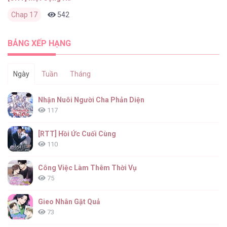
Chap 17
542
0
2 tháng trước
BẢNG XẾP HẠNG
Ngày
Tuần
Tháng
Nhận Nuôi Người Cha Phản Diện
117
[RTT] Hồi Ức Cuối Cùng
110
Công Việc Làm Thêm Thời Vụ
75
Gieo Nhân Gặt Quả
73