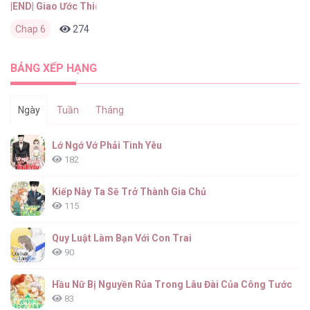
|END| Giao Ước Thiện Chí Và Công Bằng
Chap 6
274
0
2 tháng trước
BẢNG XẾP HẠNG
Ngày
Tuần
Tháng
Lớ Ngớ Vớ Phải Tình Yêu
182
Kiếp Này Ta Sẽ Trở Thành Gia Chủ
115
Quy Luật Làm Bạn Với Con Trai
90
Hầu Nữ Bị Nguyền Rủa Trong Lâu Đài Của Công Tước
83