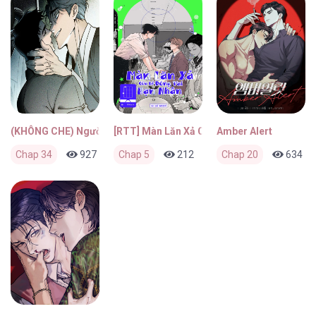
(KHÔNG CHE) Người Chồng Hiến Tế
[RTT] Màn Lăn Xả Của Kẻ Đóng Vai Nạn Nhâ
Amber Alert
Chap 34
927
0
Chap 5
2 tháng trước
212
0
Chap 20
2 tháng trước
634