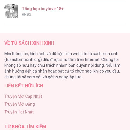
Tổng hợp boylove 18+
83
TUYỂN TẬP: TRAI CÓ LỒN
82
VỀ TỦ SÁCH XINH XINH
ONESHORT BÁI THIẾN
Mọi thông tin, hình ảnh và dữ liệu trên website tủ sách xinh xinh
82
(tusachxinhxinh.org) đều được sưu tầm trên Internet. Chúng tôi
không sở hữu hay chịu trách nhiệm bản quyền nội dung. Nếu làm
TUYỂN TẬP MANHWA BÍ MẬT CƠ THỂ
ảnh hưởng đến cá nhân hoặc bất cứ tổ chức nào, khi có yêu cầu,
74
chúng tôi sẽ xem xét và gỡ bỏ ngay lập tức.
LIÊN KẾT HỮU ÍCH
Mối Tình Thầm Kín
59
Truyện Mới Cập Nhật
Truyện Mới Đăng
Căn Nhà Của Dị Nhân
Truyện Hot Nhất
56
TỪ KHÓA TÌM KIẾM