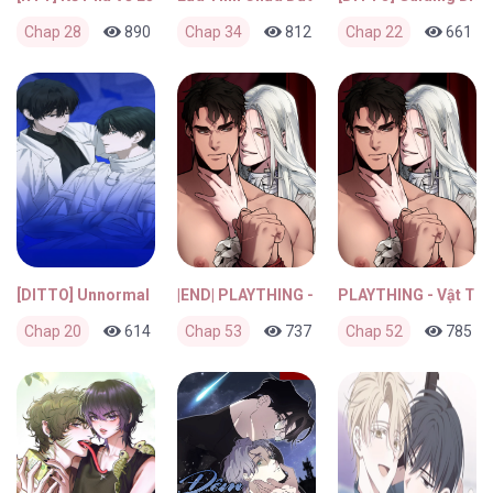
Chap 28
890
1
Chap 34
3 giờ trước
812
0
Chap 22
4 giờ trước
661
[DITTO] Unnormal
|END| PLAYTHING - Vật Tiêu Khiển Của Vị Đ
PLAYTHING - Vật Tiêu
Chap 20
614
0
Chap 53
1 tuần trước
737
0
Chap 52
3 tuần trước
785