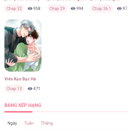
Chap 32
958
0
Chap 29
1 tuần trước
994
0
Chap 36.1
2 tuần trước
976
Viên Kẹo Bạc Hà
Chap 13
471
0
2 tháng trước
BẢNG XẾP HẠNG
Ngày
Tuần
Tháng