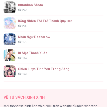
Đutanbao Shota
245
Bỗng Nhiên Tôi Trở Thành Quạ Đen!!
200
Nhân Ngư Desharow
170
Bí Mật Thanh Xuân
167
Chiến Lược Tình Yêu Trong Sáng
143
(END) Merry Marbling
142
VỀ TỦ SÁCH XINH XINH
Tuyển Tập Chjch và Chjch
Mọi thông tin, hình ảnh và dữ liệu trên website tủ sách xinh xinh
128