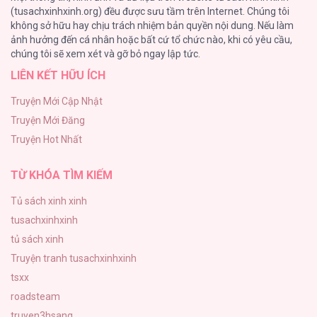
(tusachxinhxinh.org) đều được sưu tầm trên Internet. Chúng tôi
không sở hữu hay chịu trách nhiệm bản quyền nội dung. Nếu làm
Bỏ Quách Chồng Con Đi, Tiền Bạc Mới Là Tất Cả
ảnh hưởng đến cá nhân hoặc bất cứ tổ chức nào, khi có yêu cầu,
123
chúng tôi sẽ xem xét và gỡ bỏ ngay lập tức.
LIÊN KẾT HỮU ÍCH
Tình yêu và danh vọng
107
Truyện Mới Cập Nhật
Truyện Mới Đăng
Tùy Tâm Tùy Ý
Truyện Hot Nhất
105
TỪ KHÓA TÌM KIẾM
Tủ sách xinh xinh
tusachxinhxinh
tủ sách xinh
Truyện tranh tusachxinhxinh
tsxx
roadsteam
truyen3hsang