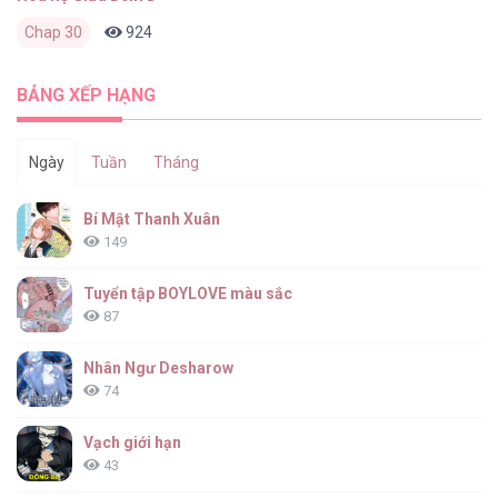
Chap 30
924
0
1 tháng trước
BẢNG XẾP HẠNG
Ngày
Tuần
Tháng
Bí Mật Thanh Xuân
149
Tuyển tập BOYLOVE màu sắc
87
Nhân Ngư Desharow
74
Vạch giới hạn
43