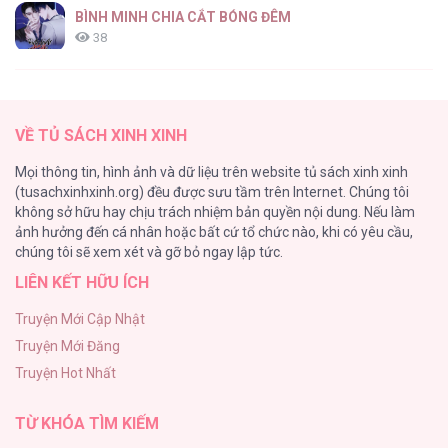
BÌNH MINH CHIA CẮT BÓNG ĐÊM
38
Thung Lũng Hẹp
27
VỀ TỦ SÁCH XINH XINH
Nuôi Vị Hôn Phu Bằng Tiền Bạc
Mọi thông tin, hình ảnh và dữ liệu trên website tủ sách xinh xinh
26
(tusachxinhxinh.org) đều được sưu tầm trên Internet. Chúng tôi
không sở hữu hay chịu trách nhiệm bản quyền nội dung. Nếu làm
Rổn Nước Lì
ảnh hưởng đến cá nhân hoặc bất cứ tổ chức nào, khi có yêu cầu,
26
chúng tôi sẽ xem xét và gỡ bỏ ngay lập tức.
LIÊN KẾT HỮU ÍCH
Tuyển Tập Manhwa Côn Trùng
26
Truyện Mới Cập Nhật
Truyện Mới Đăng
Phạm Luật
Truyện Hot Nhất
25
TỪ KHÓA TÌM KIẾM