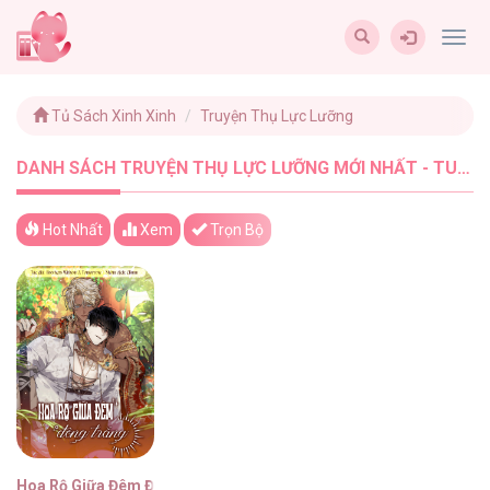
Togg
navig
Tủ Sách Xinh Xinh
Truyện Thụ Lực Lưỡng
DANH SÁCH TRUYỆN THỤ LỰC LƯỠNG MỚI NHẤT - TUSACHXINHXINH (1)
Hot Nhất
Xem
Trọn Bộ
Hoa Rộ Giữa Đêm Đông Trắng