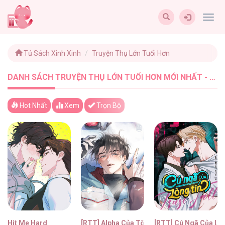
Togg
navig
Tủ Sách Xinh Xinh
Truyện Thụ Lớn Tuổi Hơn
DANH SÁCH TRUYỆN THỤ LỚN TUỔI HƠN MỚI NHẤT - TUSACHXINHXINH (8)
Hot Nhất
Xem
Trọn Bộ
Hit Me Hard
[RTT] Alpha Của Tôi
[RTT] Cú Ngã Của Lò