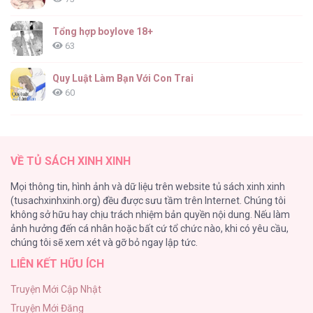
Tổng hợp boylove 18+
63
Quy Luật Làm Bạn Với Con Trai
60
Fan cuồng Boylove bị triệu hồi tới một thế giới lạ
57
VỀ TỦ SÁCH XINH XINH
Lớ Ngớ Vớ Phải Tình Yêu
Mọi thông tin, hình ảnh và dữ liệu trên website tủ sách xinh xinh
50
(tusachxinhxinh.org) đều được sưu tầm trên Internet. Chúng tôi
không sở hữu hay chịu trách nhiệm bản quyền nội dung. Nếu làm
Tuyển Tập Manhwa Ngắn Bạo Dăm
ảnh hưởng đến cá nhân hoặc bất cứ tổ chức nào, khi có yêu cầu,
44
chúng tôi sẽ xem xét và gỡ bỏ ngay lập tức.
LIÊN KẾT HỮU ÍCH
CẨN THẬN TRĂNG TRÒN THÁNG 3 ĐẤY
43
Truyện Mới Cập Nhật
Truyện Mới Đăng
Con Tim Rung Động