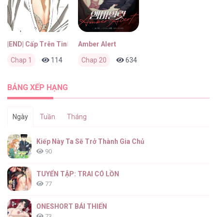
|END| Cấp Trên Tinh Quái
Amber Alert
Chap 1
114
0
Chap 20
2 tháng trước
634
0
2 tháng trước
BẢNG XẾP HẠNG
Ngày
Tuần
Tháng
Kiếp Này Ta Sẽ Trở Thành Gia Chủ
90
TUYỂN TẬP: TRAI CÓ LỒN
77
ONESHORT BÁI THIẾN
73