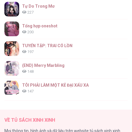
Tự Do Trong Mơ
227
Tổng hợp oneshot
200
TUYỂN TẬP: TRAI CÓ LỒN
197
(END) Merry Marbling
148
TÔI PHẢI LÀM MỘT KẺ ĐẠI XẤU XA
147
Thiên Đường Táo Xanh
145
VỀ TỦ SÁCH XINH XINH
Cây Không Có Rễ
Mọi thông tin, hình ảnh và dữ liệu trên website tủ sách xinh xinh
116