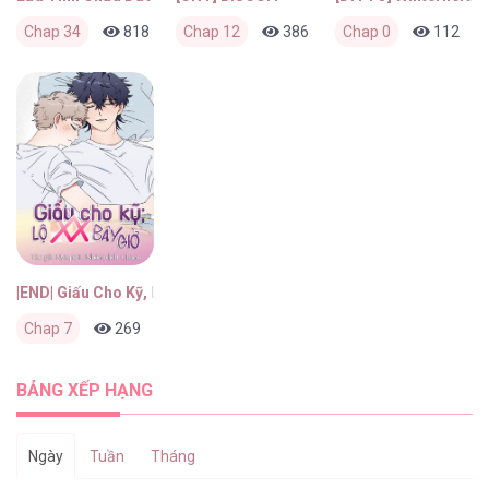
Chap 34
818
0
Chap 12
1 ngày trước
386
0
Chap 0
2 tháng trước
112
|END| Giấu Cho Kỹ, Lộ Chim Bé Bây Giờ!!
Chap 7
269
0
2 tháng trước
BẢNG XẾP HẠNG
Ngày
Tuần
Tháng