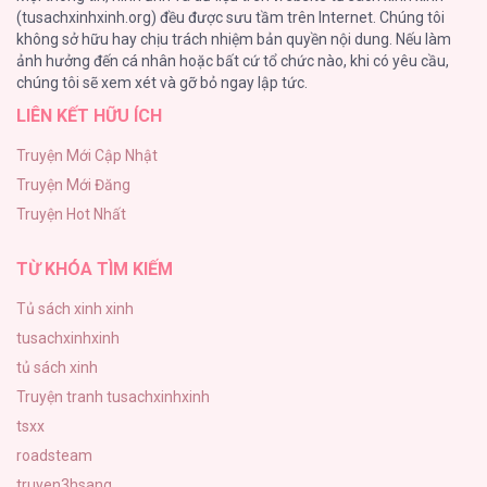
(tusachxinhxinh.org) đều được sưu tầm trên Internet. Chúng tôi
không sở hữu hay chịu trách nhiệm bản quyền nội dung. Nếu làm
Làm vị cứu tinh thật dễ dàng
ảnh hưởng đến cá nhân hoặc bất cứ tổ chức nào, khi có yêu cầu,
113
chúng tôi sẽ xem xét và gỡ bỏ ngay lập tức.
LIÊN KẾT HỮU ÍCH
|END| Định Tên Mối Quan Hệ
109
Truyện Mới Cập Nhật
Truyện Mới Đăng
Phạm Luật
Truyện Hot Nhất
106
TỪ KHÓA TÌM KIẾM
Tủ sách xinh xinh
tusachxinhxinh
tủ sách xinh
Truyện tranh tusachxinhxinh
tsxx
roadsteam
truyen3hsang