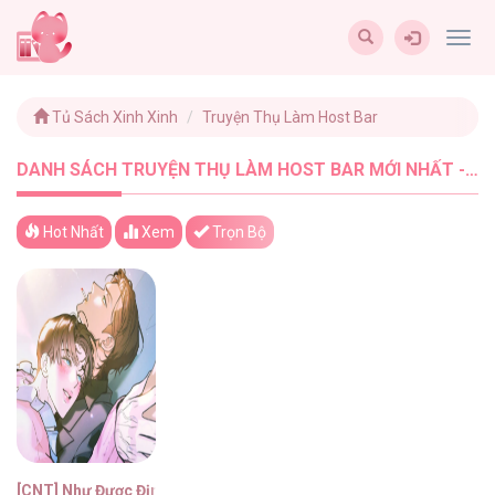
Togg
navig
Tủ Sách Xinh Xinh
Truyện Thụ Làm Host Bar
DANH SÁCH TRUYỆN THỤ LÀM HOST BAR MỚI NHẤT - TUSACHXINHXINH (1)
Hot Nhất
Xem
Trọn Bộ
[CNT] Như Được Định Sẵn