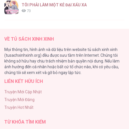
TÔI PHẢI LÀM MỘT KẺ ĐẠI XẤU XA
73
Những Nam Chính Bị Mắc Kẹt Trong Nhà Tôi
69
VỀ TỦ SÁCH XINH XINH
Alpha Trauma
Mọi thông tin, hình ảnh và dữ liệu trên website tủ sách xinh xinh
62
(tusachxinhxinh.org) đều được sưu tầm trên Internet. Chúng tôi
không sở hữu hay chịu trách nhiệm bản quyền nội dung. Nếu làm
Serena
ảnh hưởng đến cá nhân hoặc bất cứ tổ chức nào, khi có yêu cầu,
59
chúng tôi sẽ xem xét và gỡ bỏ ngay lập tức.
LIÊN KẾT HỮU ÍCH
Thoát Khỏi Tầng Hầm
59
Truyện Mới Cập Nhật
Truyện Mới Đăng
HEAVY RAIN
Truyện Hot Nhất
55
TỪ KHÓA TÌM KIẾM