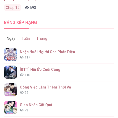
Chap 19
593
0
4 ngày trước
BẢNG XẾP HẠNG
Ngày
Tuần
Tháng
Nhận Nuôi Người Cha Phản Diện
117
[RTT] Hồi Ức Cuối Cùng
110
Công Việc Làm Thêm Thời Vụ
75
Gieo Nhân Gặt Quả
73