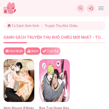
Togg
navig
Tủ Sách Xinh Xinh
Truyện Thụ Khó Chiều
DANH SÁCH TRUYỆN THỤ KHÓ CHIỀU MỚI NHẤT - TUSACHXINHXINH (2)
Hot Nhất
Xem
Trọn Bộ
Đếm Ngược 8 Ngày
Bạn Trai Hoàn Hảo