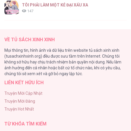
TÔI PHẢI LÀM MỘT KẺ ĐẠI XẤU XA
147
Thiên Đường Táo Xanh
145
VỀ TỦ SÁCH XINH XINH
Cây Không Có Rễ
Mọi thông tin, hình ảnh và dữ liệu trên website tủ sách xinh xinh
116
(tusachxinhxinh.org) đều được sưu tầm trên Internet. Chúng tôi
không sở hữu hay chịu trách nhiệm bản quyền nội dung. Nếu làm
Làm vị cứu tinh thật dễ dàng
ảnh hưởng đến cá nhân hoặc bất cứ tổ chức nào, khi có yêu cầu,
113
chúng tôi sẽ xem xét và gỡ bỏ ngay lập tức.
LIÊN KẾT HỮU ÍCH
|END| Định Tên Mối Quan Hệ
109
Truyện Mới Cập Nhật
Truyện Mới Đăng
Phạm Luật
Truyện Hot Nhất
106
TỪ KHÓA TÌM KIẾM