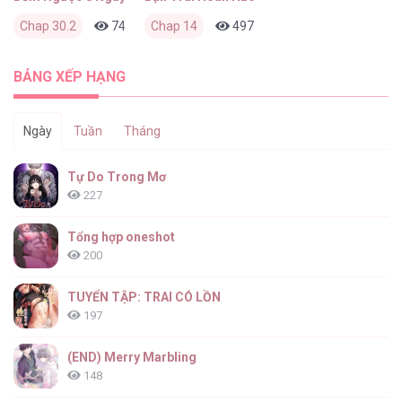
Chap 30.2
745
Chap 14
0
2 tháng trước
497
0
2 tháng trước
BẢNG XẾP HẠNG
Ngày
Tuần
Tháng
Tự Do Trong Mơ
227
Tổng hợp oneshot
200
TUYỂN TẬP: TRAI CÓ LỒN
197
(END) Merry Marbling
148