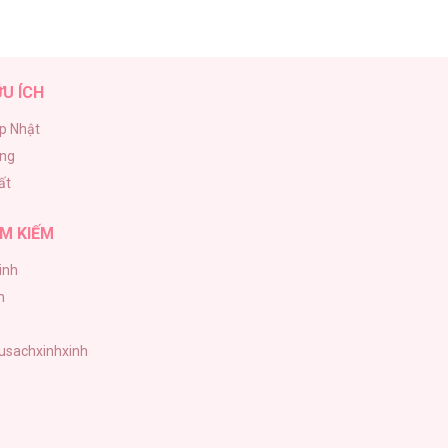
ỮU ÍCH
p Nhật
ăng
ất
M KIẾM
inh
h
tusachxinhxinh