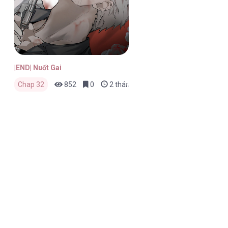
|END| Nuốt Gai
Chap 32
852
0
2 tháng trước