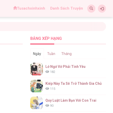
Tusachxinhxinh
Danh Sách Truyện
BẢNG XẾP HẠNG
Ngày
Tuần
Tháng
Lớ Ngớ Vớ Phải Tình Yêu
182
Kiếp Này Ta Sẽ Trở Thành Gia Chủ
115
Quy Luật Làm Bạn Với Con Trai
90