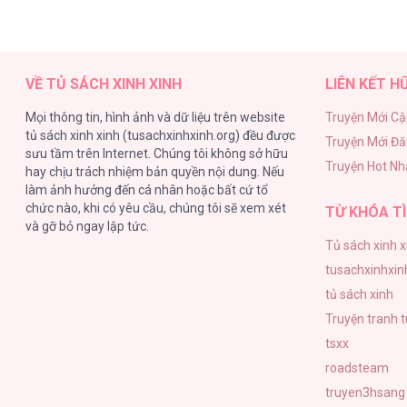
VỀ TỦ SÁCH XINH XINH
LIÊN KẾT H
Mọi thông tin, hình ảnh và dữ liệu trên website
Truyện Mới Cậ
tủ sách xinh xinh (tusachxinhxinh.org) đều được
Truyện Mới Đ
sưu tầm trên Internet. Chúng tôi không sở hữu
Truyện Hot Nh
hay chịu trách nhiệm bản quyền nội dung. Nếu
làm ảnh hưởng đến cá nhân hoặc bất cứ tổ
chức nào, khi có yêu cầu, chúng tôi sẽ xem xét
TỪ KHÓA TÌ
và gỡ bỏ ngay lập tức.
Tủ sách xinh x
tusachxinhxin
tủ sách xinh
Truyện tranh 
tsxx
roadsteam
truyen3hsang