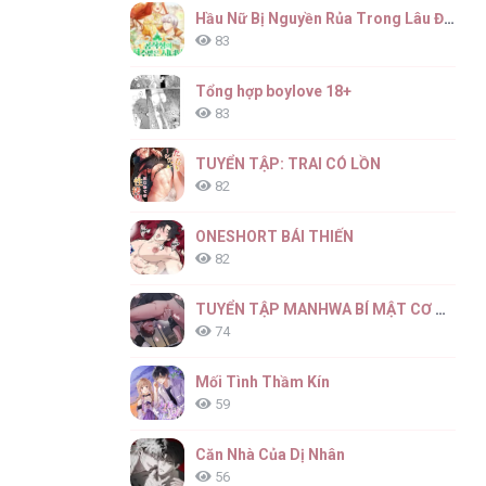
Hầu Nữ Bị Nguyền Rủa Trong Lâu Đài Của Công Tước
83
Tổng hợp boylove 18+
83
TUYỂN TẬP: TRAI CÓ LỒN
82
ONESHORT BÁI THIẾN
82
TUYỂN TẬP MANHWA BÍ MẬT CƠ THỂ
74
Mối Tình Thầm Kín
59
Căn Nhà Của Dị Nhân
56